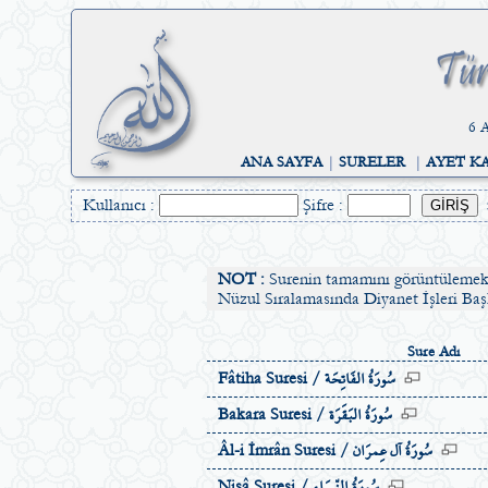
6 A
ANA SAYFA
|
SURELER
|
AYET K
Kullanıcı :
Şifre :
NOT :
Surenin tamamını görüntülemek
Nüzul Sıralamasında Diyanet İşleri Başka
Sure Adı
سُورَةُ الفَاتِحَة
Fâtiha Suresi /
سُورَةُ البَقَرَة
Bakara Suresi /
سُورَةُ آل عِمرَان
Âl-i İmrân Suresi /
سُورَةُ النِّسَاء
Nisâ Suresi /