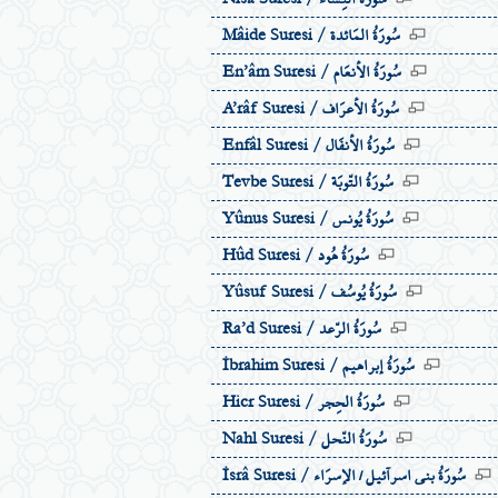
سُورَةُ المَائدة
Mâide Suresi /
سُورَةُ الاٴنعَام
En’âm Suresi /
سُورَةُ الاٴعرَاف
A’râf Suresi /
سُورَةُ الاٴنفَال
Enfâl Suresi /
سُورَةُ التّوبَة
Tevbe Suresi /
سُورَةُ يُونس
Yûnus Suresi /
سُورَةُ هُود
Hûd Suresi /
سُورَةُ يُوسُف
Yûsuf Suresi /
سُورَةُ الرّعد
Ra’d Suresi /
سُورَةُ إبراهيم
İbrahim Suresi /
سُورَةُ الحِجر
Hicr Suresi /
سُورَةُ النّحل
Nahl Suresi /
سُورَةُ بنى اسرآئيل / الإسرَاء
İsrâ Suresi /