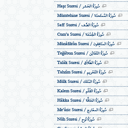
سُورَةُ الحَشر
Haşr Suresi /
سُورَةُ المُمتَحنَة
Mümtehine Suresi /
سُورَةُ الصَّف
Saff Suresi /
سُورَةُ الجُمُعَة
Cum’a Suresi /
سُورَةُ المنَافِقون
Münâfikûn Suresi /
سُورَةُ التّغَابُن
Teğâbun Suresi /
سُورَةُ الطّلاَق
Talâk Suresi /
سُورَةُ التّحْريم
Tahrîm Suresi /
سُورَةُ المُلك
Mülk Suresi /
سُورَةُ القَلَم
Kalem Suresi /
سُورَةُ الحَاقَّة
Hâkka Suresi /
سُورَةُ المعَارج
Me’âric Suresi /
سُورَةُ نُوح
Nûh Suresi /