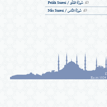
سُورَةُ الفَلَق
Felâk Suresi /
سُورَةُ النَّاس
Nâs Suresi /
D
En iyi 1024 