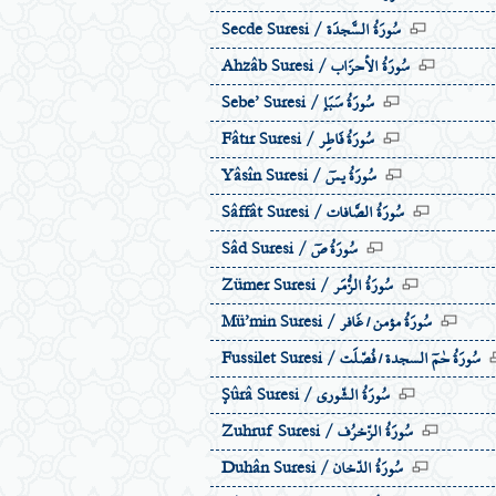
سُورَةُ السَّجدَة
Secde Suresi /
سُورَةُ الاٴحزَاب
Ahzâb Suresi /
سُورَةُ سَبَإ
Sebe’ Suresi /
سُورَةُ فَاطِر
Fâtır Suresi /
سُورَةُ يسٓ
Yâsîn Suresi /
سُورَةُ الصَّافات
Sâffât Suresi /
سُورَةُ صٓ
Sâd Suresi /
سُورَةُ الزُّمَر
Zümer Suresi /
سُورَةُ مؤمن / غَافر
Mü’min Suresi /
سُورَةُ حٰمٓ السجدة / فُصّلَت
Fussilet Suresi /
سُورَةُ الشّورى
Şûrâ Suresi /
سُورَةُ الزّخرُف
Zuhruf Suresi /
سُورَةُ الدّخان
Duhân Suresi /