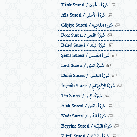
سُورَةُ الطّارق
Târık Suresi /
سُورَةُ الاٴعلى
A’lâ Suresi /
سُورَةُ الغَاشِية
Gâşiye Suresi /
سُورَةُ الفَجر
Fecr Suresi /
سُورَةُ البَلَد
Beled Suresi /
سُورَةُ الشّمس
Şems Suresi /
سُورَةُ الليْل
Leyl Suresi /
سُورَةُ الضّحى
Duhâ Suresi /
سُورَةُ الْاِنْشِرَاحِ
İnşirâh Suresi /
سُورَةُ التِّين
Tîn Suresi /
سُورَةُ العَلق
Alak Suresi /
سُورَةُ القَدر
Kadr Suresi /
سُورَةُ البَيِّنَة
Beyyine Suresi /
سُورَةُ الزّلزَلة
Zilzâl Suresi /