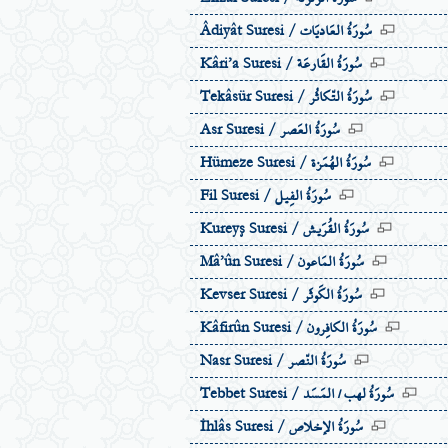
سُورَةُ العَاديَات
Âdiyât Suresi /
سُورَةُ القَارعَة
Kâri’a Suresi /
سُورَةُ التّكاثُر
Tekâsür Suresi /
سُورَةُ العَصر
Asr Suresi /
سُورَةُ الهُمَزة
Hümeze Suresi /
سُورَةُ الفِيل
Fil Suresi /
سُورَةُ القُرَيش
Kureyş Suresi /
سُورَةُ المَاعون
Mâ’ûn Suresi /
سُورَةُ الكَوثَر
Kevser Suresi /
سُورَةُ الكافِرون
Kâfirûn Suresi /
سُورَةُ النّصر
Nasr Suresi /
سُورَةُ لهب / المَسَد
Tebbet Suresi /
سُورَةُ الإخلاص
İhlâs Suresi /