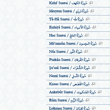
سُورَةُ الكهف
Kehf Suresi /
سُورَةُ مَريَم
Meryem Suresi /
سُورَةُ طٰه
Tâ-Hâ Suresi /
سُورَةُ الاٴنبياء
Enbiyâ Suresi /
سُورَةُ الحَجّ
Hac Suresi /
سُورَةُ المؤمنون
Mü’minûn Suresi /
سُورَةُ النُّور
Nûr Suresi /
سُورَةُ الفُرقان
Furkân Suresi /
سُورَةُ الشُّعَرَاء
Şu’arâ Suresi /
سُورَةُ النَّمل
Neml Suresi /
سُورَةُ القَصَص
Kasas Suresi /
سُورَةُ العَنكبوت
Ankebût Suresi /
سُورَةُ الرُّوم
Rûm Suresi /
سُورَةُ لقمَان
Lokman Suresi /