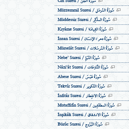
سُورَةُ الجنّ
Cin Suresi /
سُورَةُ المُزمّل
Müzzemmil Suresi /
سُورَةُ المدَّثِّر
Müddessir Suresi /
سُورَةُ القِيامَة
Kıyâme Suresi /
سُورَةُ دهر / الإنسَان
İnsan Suresi /
سُورَةُ المُرسَلات
Mürselât Suresi /
سُورَةُ النّبَإِ
Nebe’ Suresi /
سُورَةُ النَّازعَات
Nâzi’ât Suresi /
سُورَةُ عَبَسَ
Abese Suresi /
سُورَةُ التّكوير
Tekvîr Suresi /
سُورَةُ الانفِطار
İnfitâr Suresi /
سُورَةُ المطفّفِين
Mutaffifîn Suresi /
سُورَةُ الانشقاق
İnşikâk Suresi /
سُورَةُ البُرُوج
Bürûc Suresi /