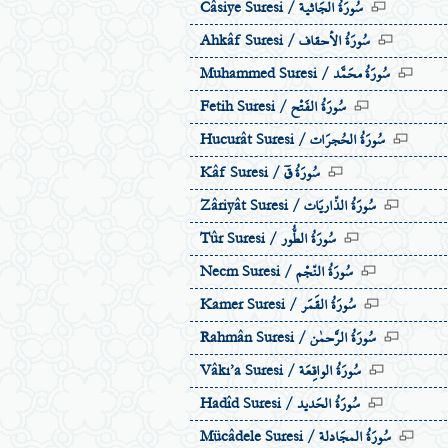
سُورَةُ الجَاثية
Câsiye Suresi /
سُورَةُ الاٴحقاف
Ahkâf Suresi /
سُورَةُ محَمَّد
Muhammed Suresi /
سُورَةُ الفَتْح
Fetih Suresi /
سُورَةُ الحُجرَات
Hucurât Suresi /
سُورَةُ قٓ
Kâf Suresi /
سُورَةُ الذّاريَات
Zâriyât Suresi /
سُورَةُ الطُّور
Tûr Suresi /
سُورَةُ النّجْم
Necm Suresi /
سُورَةُ القَمَر
Kamer Suresi /
سُورَةُ الرَّحمٰن
Rahmân Suresi /
سُورَةُ الواقِعَة
Vâkı’a Suresi /
سُورَةُ الحَديد
Hadîd Suresi /
سُورَةُ المجَادلة
Mücâdele Suresi /