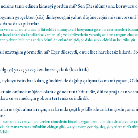
ndisine tanrı edinen kimseyi gördün mü? Sen (Resûlüm!) ona koruyucu ola
çoğunun gerçekten (söz) dinleyeceğini yahut düşüneceğini mi sanıyorsun?
ca daha da sapıktırlar.
ına ve kendilerine ulaşan ilâhî tebliğe uymayıp sırf hissiyatına göre hareket etmeleri bak
n hareketlerinin kendilerine verilen güç ve kabiliyetlerin yaratılış amacına uygun olmasın
kten yoksun bulunmasından ötürü de onlardan gidişçe daha sapık oldukları belirtilmiştir.
ıl uzattığını görmedin mi? Eğer dileseydi, onu elbet hareketsiz kılardı. Son
lgeyi) yavaş yavaş kendimize çektik (kısalttık).
tü, uykuyu istirahat kılan, gündüzü de dağılıp çalışma (zamanı) yapan, O'd
tinin önünde müjdeci olarak gönderen O'dur. Biz, ölü toprağa can verme
lara su vermek için gökten tertemiz su indirdik.
ların öğüt almaları için, aralarında çeşitli şekillerde anlatmışızdır; ama i
ştir.
 eserlerinin ve insanlara verilen nimetlerin birçok peygamberin dilinden defalarca ve çeşi
ekilde mana vermek mümkün olduğu gibi; «suyu evirip çevirip, değişik yerlere türlü tü
ebilir.