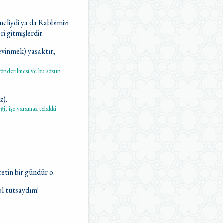
meliydi ya da Rabbimizi
i gitmişlerdir.
sevinmek) yasaktır,
gönderilmesi ve bu sözün
ız).
ği, işe yaramaz telakki
etin bir gündür o.
ol tutsaydım!