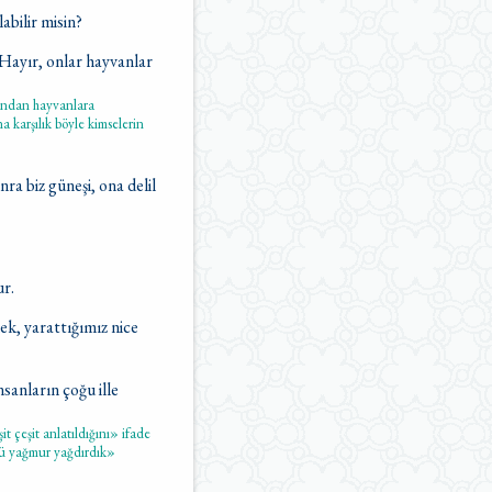
bilir misin?
 Hayır, onlar hayvanlar
ımından hayvanlara
a karşılık böyle kimselerin
ra biz güneşi, ona delil
ur.
k, yarattığımız nice
nsanların çoğu ille
t çeşit anlatıldığını» ifade
rlü yağmur yağdırdık»