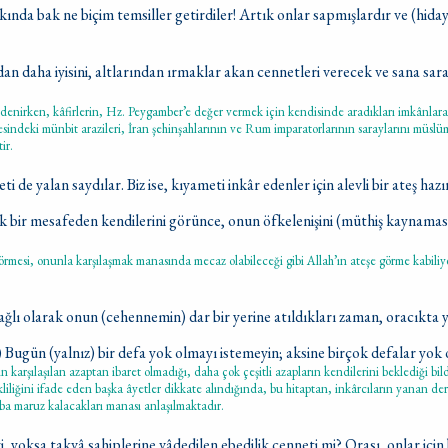
ında bak ne biçim temsiller getirdiler! Artık onlar sapmışlardır ve (hiday
an daha iyisini, altlarından ırmaklar akan cennetleri verecek ve sana sar
enirken, kâfirlerin, Hz. Peygamber’e değer vermek için kendisinde aradıkları imkânlara
esindeki münbit arazileri, İran şehinşahlarının ve Rum imparatorlarının saraylarını müslü
ir.
i de yalan saydılar. Biz ise, kıyameti inkâr edenler için alevli bir ateş hazı
 bir mesafeden kendilerini görünce, onun öfkelenişini (müthiş kaynamas
mesi, onunla karşılaşmak manasında mecaz olabileceği gibi Allah’ın ateşe görme kabili
ağlı olarak onun (cehennemin) dar bir yerine atıldıkları zaman, oracıkta 
) Bugün (yalnız) bir defa yok olmayı istemeyin; aksine birçok defalar yok 
 karşılaşılan azaptan ibaret olmadığı, daha çok çeşitli azapların kendilerini beklediği bild
iliğini ifade eden başka âyetler dikkate alındığında, bu hitaptan, inkârcıların yanan der
aba maruz kalacakları manası anlaşılmaktadır.
i, yoksa takvâ sahiplerine vâdedilen ebedilik cenneti mi? Orası, onlar içi