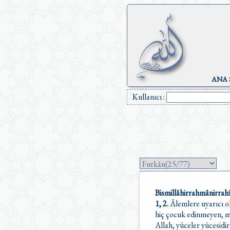
ANA 
Kullanıcı :
Bismillâhirrahmânirrah
1, 2.
Âlemlere uyarıcı ol
hiç çocuk edinmeyen, m
Allah, yüceler yücesidir