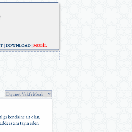
ST
|
DOWNLOAD
|
MOBİL
ğı kendisine ait olan,
adderatını tayin eden