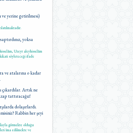
 ve yerine getirilmesi)
latılmaktadır.
 saptırdınız, yoksa
eyhisselâm, Uzeyr aleyhisselâm
akikati söyleteceği ifade
ra ve atalarına o kadar
.
ı çıkardılar. Artık ne
azap tattıracağız!
ılarda dolaşırlardı.
 misiniz? Rabbin her şeyi
kkıyla görmekte olduğu
kleri îma edilmekte ve