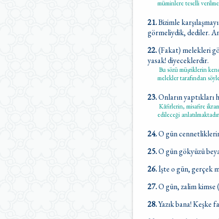
müminlere teselli verilme
21.
Bizimle karşılaşmayı
görmeliydik, dediler. An
22.
(Fakat) melekleri gö
yasak! diyeceklerdir.
Bu sözü müşriklerin kend
melekler tarafından söy
23.
Onların yaptıkları her
Kâfirlerin, misafire ikra
edileceği anlatılmaktadır
24.
O gün cennetliklerin
25.
O gün gökyüzü beyaz 
26.
İşte o gün, gerçek m
27.
O gün, zalim kimse (
28.
Yazık bana! Keşke f