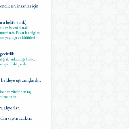
dilerini insanlar için
ürü helâk ettik).
.s.)ın kavmi olarak
rurlardı. Fakat bu bilgiler,
nun yaşadığı ve küfürleri
 geçirdik.
ğı ile anlatıldığı halde,
ihayet ilâhî gazaba
 beldeye uğramışlardır.
a inatları yüzünden taş
rtilmektedir.
 alıyorlar.
zdan saptıracaktı»