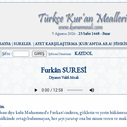
9 Ağustos 2026 -
23 Safer 1448 - Pazar
SAYFA
|
SURELER
|
AYET KARŞILAŞTIRMA
|
KUR'AN'DA ARA!
|
FİHRİ
Şifre :
KAYDOL
Şifremi Unuttum
Furkân SURESİ
Diyanet Vakfı Meali
îm.
sun diye kulu Muhammed'e Furkan'ı indiren, göklerin ve yerin hükümranlı
ülkünde ortağı bulunmayan, her şeyi yaratıp ona bir nizam veren ve muk
.