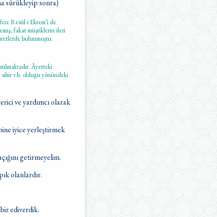
ma sürükleyip sonra)
fete Resûl-i Ekrem’i de
iş; fakat müşriklerin ileri
aretlerde bulunmuştu.
tılmaktadır. Âyetteki
sihir v.b. olduğu yönündeki
erici ve yardımcı olarak
bine iyice yerleştirmek
açığını getirmeyelim.
pık olanlardır.
bir ediverdik.