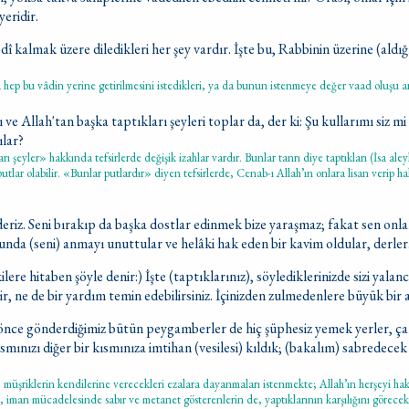
yeridir.
î kalmak üzere diledikleri her şey vardır. İşte bu, Rabbinin üzerine (aldığı
ep bu vâdin yerine getirilmesini istedikleri, ya da bunun istenmeye değer vaad oluşu an
ve Allah'tan başka taptıkları şeyleri toplar da, der ki: Şu kullarımı siz mi
tılar?
rı şeyler» hakkında tefsirlerde değişik izahlar vardır. Bunlar tanrı diye taptıkları (İsa al
 putlar olabilir. «Bunlar putlardır» diyen tefsirlerde, Cenab-ı Allah’ın onlara lisan verip h
deriz. Seni bırakıp da başka dostlar edinmek bize yaraşmaz; fakat sen onla
unda (seni) anmayı unuttular ve helâki hak eden bir kavim oldular, derler
ere hitaben şöyle denir:) İşte (taptıklarınız), söylediklerinizde sizi yalanc
ilir, ne de bir yardım temin edebilirsiniz. İçinizden zulmedenlere büyük bir 
nce gönderdiğimiz bütün peygamberler de hiç şüphesiz yemek yerler, çarş
kısmınızı diğer bir kısmınıza imtihan (vesilesi) kıldık; (bakalım) sabredecek
üşriklerin kendilerine verecekleri ezalara dayanmaları istenmekte; Allah’ın herşeyi ha
de, iman mücadelesinde sabır ve metanet gösterenlerin de, yaptıklarının karşılığını görece