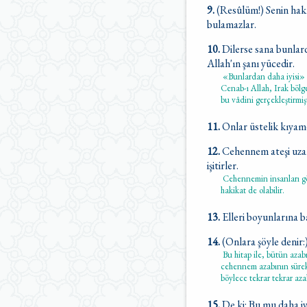
9.
(Resûlüm!) Senin hakk
bulamazlar.
10.
Dilerse sana bunlard
Allah'ın şanı yücedir.
«Bunlardan daha iyisi» d
Cenab-ı Allah, Irak bölg
bu vâdini gerçekleştirmişt
11.
Onlar üstelik kıyamet
12.
Cehennem ateşi uzak
işitirler.
Cehennemin insanları gör
hakikat de olabilir.
13.
Elleri boyunlarına b
14.
(Onlara şöyle denir:
Bu hitap ile, bütün azabın
cehennem azabının sürekl
böylece tekrar tekrar az
15.
De ki: Bu mu daha iy