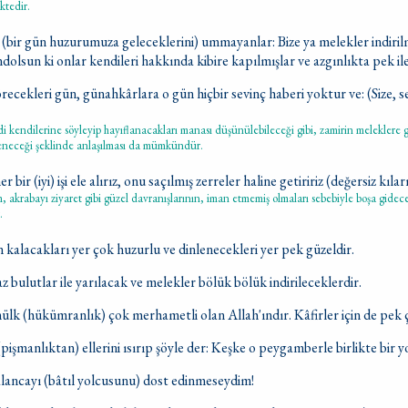
ktedir.
 (bir gün huzurumuza geleceklerini) ummayanlar: Bize ya melekler indiril
dolsun ki onlar kendileri hakkında kibire kapılmışlar ve azgınlıkta pek iler
recekleri gün, günahkârlara o gün hiçbir sevinç haberi yoktur ve: (Size, 
i kendilerine söyleyip hayıflanacakları manası düşünülebileceği gibi, zamirin meleklere 
leneceği şeklinde anlaşılması da mümkündür.
 bir (iyi) işi ele alırız, onu saçılmış zerreler haline getiririz (değersiz kılar
m, akrabayı ziyaret gibi güzel davranışlarının, iman etmemiş olmaları sebebiyle boşa gidece
.
 kalacakları yer çok huzurlu ve dinlenecekleri yer pek güzeldir.
bulutlar ile yarılacak ve melekler bölük bölük indirileceklerdir.
ülk (hükümranlık) çok merhametli olan Allah'ındır. Kâfirler için de pek ç
pişmanlıktan) ellerini ısırıp şöyle der: Keşke o peygamberle birlikte bir y
alancayı (bâtıl yolcusunu) dost edinmeseydim!