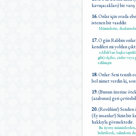
kavuşacakları) bir varış 
16.
Onlar için orada ebed
istenen bir vaaddir.
Müminlerin, dualarında h
17.
O gün Rabbin onları 
kendileri mi yoldan çık
«Allah’tan başka taptıkla
gibi) elçiler, cinler veya
edilmiştir.
18.
Onlar: Seni tenzih e
bol nimet verdin ki, son
19.
(Bunun üzerine ötekil
(azabınızı) geri çevireb
20.
(Resûlüm!) Senden ö
(Ey insanlar!) Sizin bir 
hakkıyla görmektedir.
Bu âyette müminlerden, m
belirtilerek, zalimlerin 