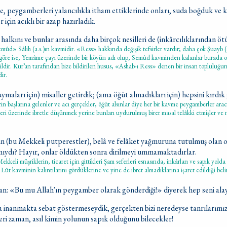
 peygamberleri yalancılıkla itham ettiklerinde onları, suda boğduk ve ken
r için acıklı bir azap hazırladık.
halkını ve bunlar arasında daha birçok nesilleri de (inkârcılıklarından öt
d» Sâlih (a.s.)ın kavmidir. «Ress» hakkında değişik tefsirler vardır; daha çok Şuayb (a
re göre ise, Yemâme çayı üzerinde bir köyün adı olup, Semûd kavminden kalanlar burada otu
ğildir. Kur’an tarafından bize bildirilen husus, «Ashab-ı Ress» denen bir insan topluluğu
ir.
uymaları için) misaller getirdik; (ama öğüt almadıkları için) hepsini kırdık
 başlarına gelenler ve acı gerçekler, öğüt alsınlar diye her bir kavme peygamberler aracılı
eri üzerinde ibretle düşünmek yerine bunları uydurulmuş birer masal telâkki etmişler ve n
 (bu Mekkeli putperestler), belâ ve felâket yağmuruna tutulmuş olan o
ıydı? Hayır, onlar öldükten sonra dirilmeyi ummamaktadırlar.
ekkeli müşriklerin, ticaret için gittikleri Şam seferleri esnasında, inkârları ve sapık yold
Lût kavminin kalıntılarını gördüklerine ve yine de ibret almadıklarına işaret edildiği beli
an: «Bu mu Allah'ın peygamber olarak gönderdiği!» diyerek hep seni alaya
a inanmakta sebat göstermeseydik, gerçekten bizi neredeyse tanrılarımı
eri zaman, asıl kimin yolunun sapık olduğunu bilecekler!