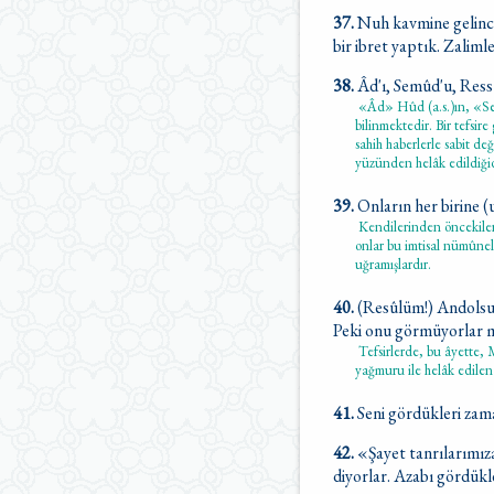
37.
Nuh kavmine gelince,
bir ibret yaptık. Zalimle
38.
Âd'ı, Semûd'u, Ress 
«Âd» Hûd (a.s.)ın, «Semû
bilinmektedir. Bir tefsi
sahih haberlerle sabit de
yüzünden helâk edildiğid
39.
Onların her birine (
Kendilerinden öncekilerin
onlar bu imtisal nümûnel
uğramışlardır.
40.
(Resûlüm!) Andolsun
Peki onu görmüyorlar m
Tefsirlerde, bu âyette, M
yağmuru ile helâk edilen 
41.
Seni gördükleri zam
42.
«Şayet tanrılarımız
diyorlar. Azabı gördükl