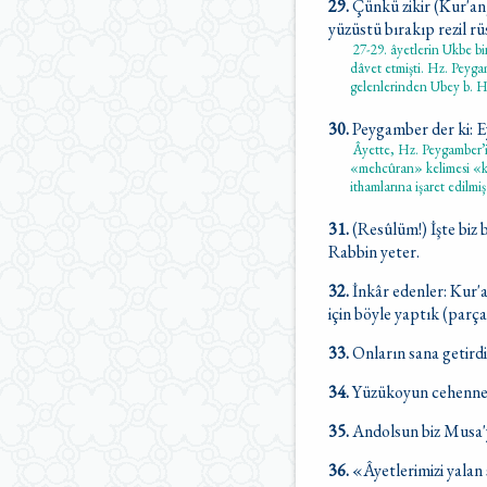
29.
Çünkü zikir (Kur'an
yüzüstü bırakıp rezil r
27-29. âyetlerin Ukbe bi
dâvet etmişti. Hz. Peyga
gelenlerinden Ubey b. H
30.
Peygamber der ki: 
Âyette, Hz. Peygamber’i
«mehcûran» kelimesi «kö
ithamlarına işaret edilmiş
31.
(Resûlüm!) İşte biz
Rabbin yeter.
32.
İnkâr edenler: Kur'a
için böyle yaptık (parç
33.
Onların sana getirdi
34.
Yüzükoyun cehenneme 
35.
Andolsun biz Musa'y
36.
«Âyetlerimizi yalan 