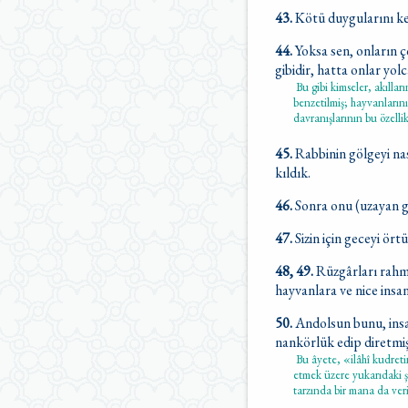
43.
Kötü duygularını ke
44.
Yoksa sen, onların 
gibidir, hatta onlar yol
Bu gibi kimseler, akıllar
benzetilmiş; hayvanlarını
davranışlarının bu özelli
45.
Rabbinin gölgeyi nas
kıldık.
46.
Sonra onu (uzayan gö
47.
Sizin için geceyi ör
48, 49.
Rüzgârları rahme
hayvanlara ve nice insan
50.
Andolsun bunu, insan
nankörlük edip diretmi
Bu âyete, «ilâhî kudretin
etmek üzere yukarıdaki ş
tarzında bir mana da veril