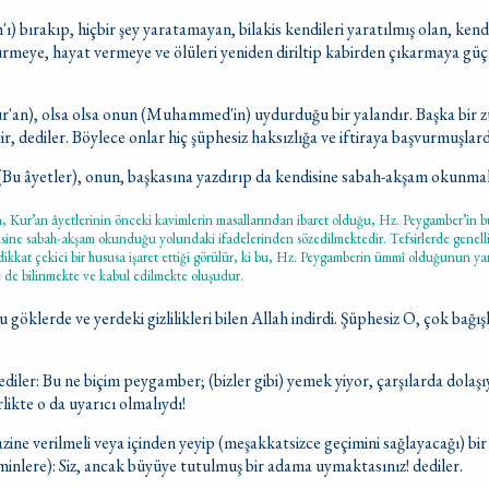
'ı) bırakıp, hiçbir şey yaratamayan, bilakis kendileri yaratılmış olan, kendi
ürmeye, hayat vermeye ve ölüleri yeniden diriltip kabirden çıkarmaya güç
ur'an), olsa olsa onun (Muhammed'in) uydurduğu bir yalandır. Başka bir 
r, dediler. Böylece onlar hiç şüphesiz haksızlığa ve iftiraya başvurmuşlard
: (Bu âyetler), onun, başkasına yazdırıp da kendisine sabah-akşam okunmak
in, Kur’an âyetlerinin önceki kavimlerin masallarından ibaret olduğu, Hz. Peygamber’in bu
isine sabah-akşam okunduğu yolundaki ifadelerinden sözedilmektedir. Tefsirlerde genell
 dikkat çekici bir hususa işaret ettiği görülür, ki bu, Hz. Peygamberin ümmî olduğunun 
 de bilinmekte ve kabul edilmekte oluşudur.
göklerde ve yerdeki gizlilikleri bilen Allah indirdi. Şüphesiz O, çok bağış
dediler: Bu ne biçim peygamber; (bizler gibi) yemek yiyor, çarşılarda dolaş
irlikte o da uyarıcı olmalıydı!
azine verilmeli veya içinden yeyip (meşakkatsizce geçimini sağlayacağı) bir
minlere): Siz, ancak büyüye tutulmuş bir adama uymaktasınız! dediler.