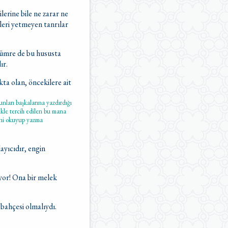
lerine bile ne zarar ne
leri yetmeyen tanrılar
zümre de bu hususta
ır.
ta olan, öncekilere ait
nları başkalarına yazdırdığı
ikle tercih edilen bu mana
yani okuyup yazma
layıcıdır, engin
ıyor! Ona bir melek
 bahçesi olmalıydı.