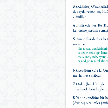
3.
(Kâfirler) O'nu (Allah
de fayda verebilen, öld
edindiler.
4.
İnkâr edenler: Bu (K
kendisine yardım etmişti
5.
Yine onlar dediler ki
masallardır.
Bu âyette, bazı kâfirler
ve ezberlemesi için kend
esas alındığında, âyetin
bilmediğinin münkirlerce
6.
(Resûlüm!) De ki: Onu 
merhamet sahibidir.
7.
Onlar (bir de) şöyle 
indirilmeli, kendisiyle b
8.
Yahut kendisine bir h
(Ayrıca) o zalimler (mü