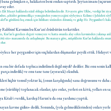
) bana gelmişken o, hakikaten beni ondan saptırdı. Şeytan insanı (uçuru
üsvay eder.
n Ebî Muayt hakkında nâzil olduğu belirtilmektedir. Rivayete göre Ukbe, verdiği bir ziya
mber, şehâdet getirmedikçe yemeğinden yemeyeceğini söyleyince Kelime-i Şehâdeti söylem
alef’in gönlünü hoş etmek için bilâhare sözünden dönmüş ve gidip Hz. Peygamber’e hak
Ey Rabbim! Kavmim bu Kur'an'ı büsbütün terkettiler.
n, Kur’an’a gereken değeri vermeyen ve hatta onunla alay eden kavminden yakınışı anla
tü söz» manasında da anlaşılmıştır. Bu manaya göre, müşriklerin Kur’an hakkında onun 
 olur.
 böylece her peygamber için suçlulardan düşmanlar peydâ ettik. Hidayet v
n ona bir defada topluca indirilmeli değil miydi? dediler. Biz onu senin kal
a parça indirdik) ve onu tane tane (ayırarak) okuduk.
kleri hiçbir temsil yoktur ki, (onun karşılığında) sana doğrusunu ve daha 
(sürülüp) toplanacak olanlar; işte onlar, yerleri en kötü, yolları en sa
a Kitab'ı verdik, kardeşi Harun'u da ona yardımcı yaptık.
sayan kavme gidin» dedik. Sonunda, (yola gelmediklerinden) onları yerle 