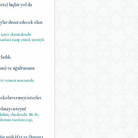
ete) hiçbir yol da
aylar ihsan edecek olan
 işaret olunmaktadır.
manlara nasip etmek suretiyle
rladık.
ını) ve uğultusunu
yeti vermesi manasında
yokoluvermeyi isterler.
olmayı isteyin!
irilmiş olmaktadır. Bir de,
ilerinin tazeleneceği,
n bir mükâfat ve (huzura