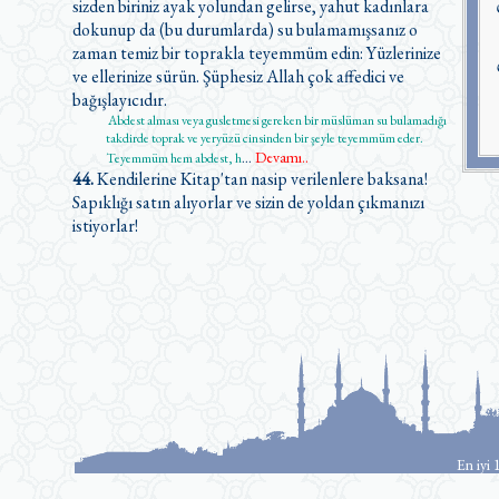
sizden biriniz ayak yolundan gelirse, yahut kadınlara
dokunup da (bu durumlarda) su bulamamışsanız o
zaman temiz bir toprakla teyemmüm edin: Yüzlerinize
ve ellerinize sürün. Şüphesiz Allah çok affedici ve
bağışlayıcıdır.
Abdest alması veya gusletmesi gereken bir müslüman su bulamadığı
takdirde toprak ve yeryüzü cinsinden bir şeyle teyemmüm eder.
Devamı..
Teyemmüm hem abdest, h
...
44.
Kendilerine Kitap'tan nasip verilenlere baksana!
Sapıklığı satın alıyorlar ve sizin de yoldan çıkmanızı
istiyorlar!
En iyi 