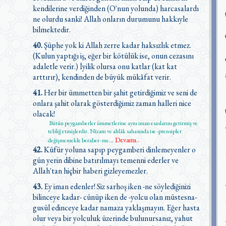
kendilerine verdiğinden (O'nun yolunda) harcasalardı
ne olurdu sanki! Allah onların durumunu hakkıyle
bilmektedir.
40.
Şüphe yok ki Allah zerre kadar haksızlık etmez.
(Kulun yaptığı iş, eğer bir kötülük ise, onun cezasını
adaletle verir.) İyilik olursa onu katlar (kat kat
arttırır), kendinden de büyük mükâfat verir.
41.
Her bir ümmetten bir şahit getirdiğimiz ve seni de
onlara şahit olarak gösterdiğimiz zaman halleri nice
olacak!
Bütün peygamberler ümmetlerine aynı iman esaslarını getirmiş ve
tebliğ etmişlerdir. Nizam ve ahlâk sahasında ise -prensipler
Devamı..
değişmemekle beraber- me
...
42.
Küfür yoluna sapıp peygamberi dinlemeyenler o
gün yerin dibine batırılmayı temenni ederler ve
Allah'tan hiçbir haberi gizleyemezler.
43.
Ey iman edenler! Siz sarhoş iken -ne söylediğinizi
bilinceye kadar- cünüp iken de -yolcu olan müstesna-
gusül edinceye kadar namaza yaklaşmayın. Eğer hasta
olur veya bir yolculuk üzerinde bulunursanız, yahut