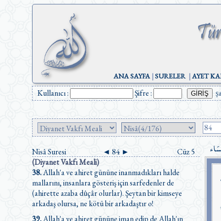
ANA SAYFA
|
SURELER
|
AYET KA
Kullanıcı :
Şifre :
Şi
ِسَاء
Nisâ Suresi
◄
84
►
Cüz 5
(Diyanet Vakfı Meali)
38.
Allah'a ve ahiret gününe inanmadıkları halde
mallarını, insanlara gösteriş için sarfedenler de
(ahirette azaba dûçâr olurlar). Şeytan bir kimseye
arkadaş olursa, ne kötü bir arkadaştır o!
39.
Allah'a ve ahiret gününe iman edip de Allah'ın