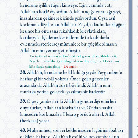
kendisine iyilik ettiğin kimseye: Eşini yanında tut,
Allah'tan kork! diyordun. Allah'ın açığa vuracağı şeyi,
insanlardan çekinerek içinde gizliyordun. Oysa asıl
korkmana lâyık olan Allah'tır. Zeyd, o kadından ilişiğini
kesince biz onu sana nikâhladık ki evlâtlıkları,
karılarıyla ilişkilerini kestiklerinde (o kadınlarla
evlenmek isterlerse) müminlere bir güçlük olmasın.
Allah'ın emri yerine getirilmiştir.
Bu âyette zikredilen ve Kur’an’da adı geçen tek sahâbî olan zât,
Zeyd b. Hârise’dir. Çocukluğunda esir düşmüş, Hz. Hatice onu
Devamı..
köle olarak satın almış
...
38.
Allah'ın, kendisine helâl kıldığı şeyde Peygamber'e
herhangi bir vebâl yoktur. Önce gelip geçenler
arasında da Allah'ın âdeti böyle idi. Allah'ın emri
mutlaka yerine gelecek, yazılmış bir kaderdir.
39.
O peygamberler ki Allah'ın gönderdiği emirleri
duyururlar, Allah'tan korkarlar ve O'ndan başka
kimseden korkmazlar. Hesap görücü olarak Allah
(herkese) yeter.
40.
Muhammed, sizin erkeklerinizden hiçbirinin babası
değildir. Fakat o, Allah'ın Resûlü ve peygamberlerin