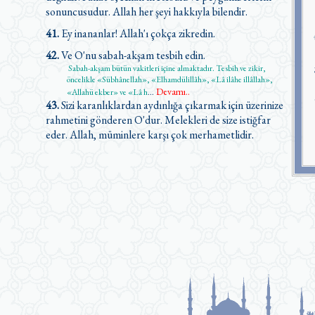
sonuncusudur. Allah her şeyi hakkıyla bilendir.
41.
Ey inananlar! Allah'ı çokça zikredin.
42.
Ve O'nu sabah-akşam tesbih edin.
Sabah-akşam bütün vakitleri içine almaktadır. Tesbih ve zikir,
öncelikle «Sübhânellah», «Elhamdülillâh», «Lâ ilâhe illâllah»,
Devamı..
«Allahü ekber» ve «Lâ h
...
43.
Sizi karanlıklardan aydınlığa çıkarmak için üzerinize
rahmetini gönderen O'dur. Melekleri de size istiğfar
eder. Allah, müminlere karşı çok merhametlidir.