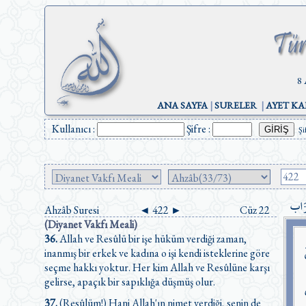
8 
ANA SAYFA
|
SURELER
|
AYET KA
Kullanıcı :
Şifre :
Şi
زَاب
Ahzâb Suresi
◄
422
►
Cüz 22
(Diyanet Vakfı Meali)
36.
Allah ve Resûlü bir işe hüküm verdiği zaman,
inanmış bir erkek ve kadına o işi kendi isteklerine göre
seçme hakkı yoktur. Her kim Allah ve Resûlüne karşı
gelirse, apaçık bir sapıklığa düşmüş olur.
37.
(Resûlüm!) Hani Allah'ın nimet verdiği, senin de