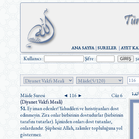
ANA SAYFA
|
SURELER
|
AYET KA
Kullanıcı :
Şifre :
Şi
ائدة
Mâide Suresi
◄
116
►
Cüz 6
(Diyanet Vakfı Meali)
51.
Ey iman edenler! Yahudileri ve hıristiyanları dost
edinmeyin. Zira onlar birbirinin dostudurlar (birbirinin
tarafını tutarlar). İçinizden onları dost tutanlar,
onlardandır. Şüphesiz Allah, zalimler topluluğuna yol
göstermez.