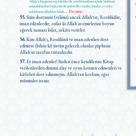
İslâm’a hiç girmemiş kâfirler ile müslümanların içinde bulunan
münafıklardan başka bir de mürtedler vardır; bunlar, evvelce
Devamı..
müslüman oldukları halde
...
55.
Sizin dostunuz (veliniz) ancak Allah'tır, Resûlüdür,
iman edenlerdir; onlar ki Allah'ın emirlerine boyun
eğerek namazı kılar, zekâtı verirler.
56.
Kim Allah'ı, Resûlünü ve iman edenleri dost
edinirse (bilsin ki) üstün gelecek olanlar şüphesiz
Allah'ın tarafını tutanlardır.
57.
Ey iman edenler! Sizden önce kendilerine Kitap
verilenlerden dininizi alay ve oyun konusu edinenleri ve
kâfirleri dost edinmeyin. Allah'tan korkun; eğer
müminler iseniz.