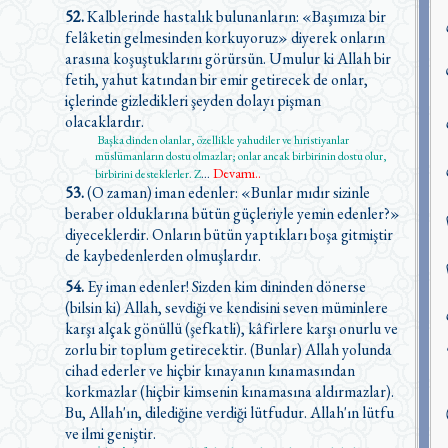
52.
Kalblerinde hastalık bulunanların: «Başımıza bir
felâketin gelmesinden korkuyoruz» diyerek onların
arasına koşuştuklarını görürsün. Umulur ki Allah bir
fetih, yahut katından bir emir getirecek de onlar,
içlerinde gizledikleri şeyden dolayı pişman
olacaklardır.
Başka dinden olanlar, özellikle yahudiler ve hıristiyanlar
müslümanların dostu olmazlar; onlar ancak birbirinin dostu olur,
Devamı..
birbirini desteklerler. Z
...
53.
(O zaman) iman edenler: «Bunlar mıdır sizinle
beraber olduklarına bütün güçleriyle yemin edenler?»
diyeceklerdir. Onların bütün yaptıkları boşa gitmiştir
de kaybedenlerden olmuşlardır.
54.
Ey iman edenler! Sizden kim dininden dönerse
(bilsin ki) Allah, sevdiği ve kendisini seven müminlere
karşı alçak gönüllü (şefkatli), kâfirlere karşı onurlu ve
zorlu bir toplum getirecektir. (Bunlar) Allah yolunda
cihad ederler ve hiçbir kınayanın kınamasından
korkmazlar (hiçbir kimsenin kınamasına aldırmazlar).
Bu, Allah'ın, dilediğine verdiği lütfudur. Allah'ın lütfu
ve ilmi geniştir.