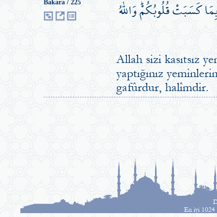
ِمَا كَسَبَتْ قُلُوبُكُمْۜ وَاللّٰهُ
Bakara / 225
Allah sizi kasıtsız y
yaptığınız yeminlerin
gafûrdur, halîmdir.
D
En iyi 1024 