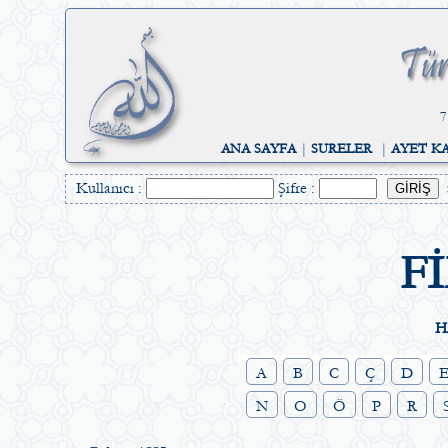
7
ANA SAYFA
|
SURELER
|
AYET K
Kullanıcı :
Şifre :
F
H
A
B
C
Ç
D
N
O
Ö
P
R