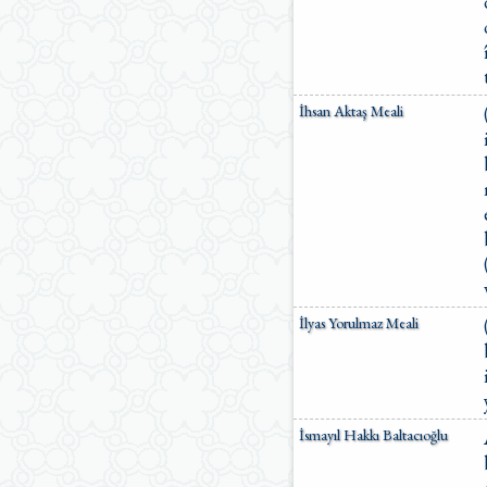
İhsan Aktaş Meali
İlyas Yorulmaz Meali
İsmayıl Hakkı Baltacıoğlu