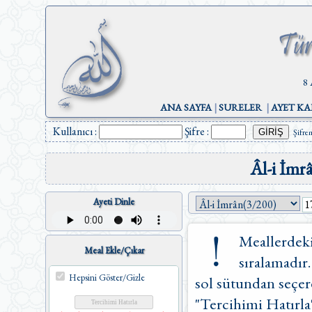
8 
ANA SAYFA
|
SURELER
|
AYET KA
Kullanıcı :
Şifre :
Şifre
Âl-i İmr
Ayeti Dinle
Meallerdeki
Meal Ekle/Çıkar
sıralamadır.
Hepsini Göster/Gizle
sol sütundan seçere
"Tercihimi Hatırla"