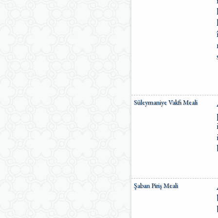
Süleymaniye Vakfı Meali
Şaban Piriş Meali