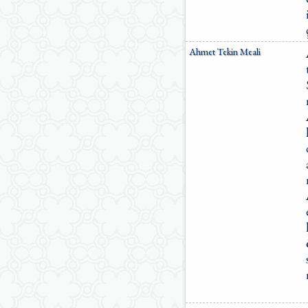
Ömer Nasuhi Bilmen Meali
Suat Yıldırım Meali
Süleyman Ateş Meali
Ahmet Tekin Meali
Süleyman Tevfik (1927)
Süleymaniye Vakfı Meali
Şaban Piriş Meali
Ümit Şimşek Meali
Yaşar Nuri Öztürk Meali
Sardorxon Jahongir
Eski Anadolu Türkçesi
Satıraltı Meal (1534)
Bunyadov-Memmedeliyev
M. Pickthall (English)
Yusuf Ali (English)