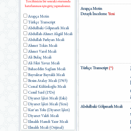
Tercihinizin bir sonraki oturumda
hatırlanması için giriş yapmalısınız.
Arapça Metin
Detaylı İnceleme
Yeni
Arapça Metin
Türkçe Transcript
Abdulbaki Gölpınarlı Meali
Abdullah-Ahmet Akgül Meali
Abdullah Parlıyan Meali
Ahmet Tekin Meali
Ahmet Varol Meali
Ali Bulaç Meali
Ali Fikri Yavuz Meali
Türkçe Transcript
(*)
Bahaeddin Sağlam Meali
Bayraktar Bayraklı Meali
Besim Atalay Meali (1965)
Cemal Külünkoğlu Meali
Cemil Said (1924)
Diyanet İşleri Meali (Eski)
Diyanet İşleri Meali (Yeni)
Abdulbaki Gölpınarlı Meali
Kur'an Yolu (Diyanet İşleri)
Diyanet Vakfı Meali
Elmalılı Hamdi Yazır Meali
Elmalılı Meali (Orijinal)