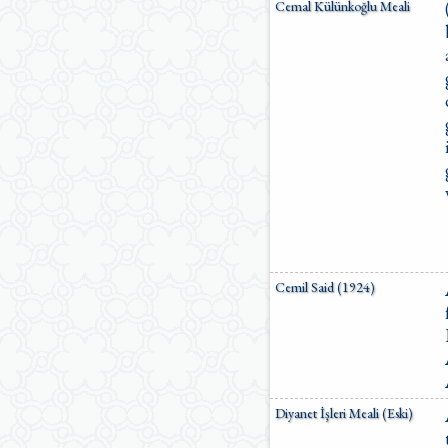
Cemal Külünkoğlu Meali
Cemil Said (1924)
Diyanet İşleri Meali (Eski)