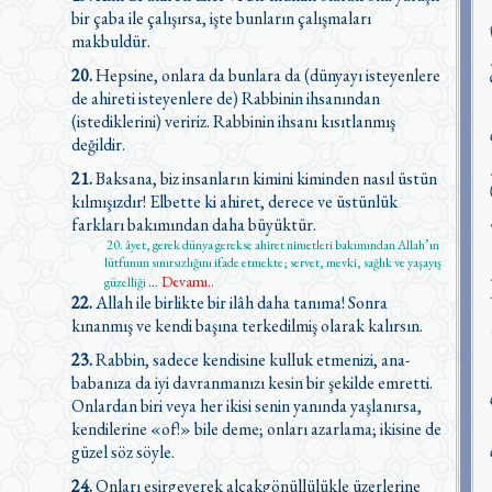
bir çaba ile çalışırsa, işte bunların çalışmaları
makbuldür.
20.
Hepsine, onlara da bunlara da (dünyayı isteyenlere
de ahireti isteyenlere de) Rabbinin ihsanından
(istediklerini) veririz. Rabbinin ihsanı kısıtlanmış
değildir.
21.
Baksana, biz insanların kimini kiminden nasıl üstün
kılmışızdır! Elbette ki ahiret, derece ve üstünlük
farkları bakımından daha büyüktür.
20. âyet, gerek dünya gerekse ahiret nimetleri bakımından Allah’ın
lütfunun sınırsızlığını ifade etmekte; servet, mevki, sağlık ve yaşayış
Devamı..
güzelliği
...
22.
Allah ile birlikte bir ilâh daha tanıma! Sonra
kınanmış ve kendi başına terkedilmiş olarak kalırsın.
23.
Rabbin, sadece kendisine kulluk etmenizi, ana-
babanıza da iyi davranmanızı kesin bir şekilde emretti.
Onlardan biri veya her ikisi senin yanında yaşlanırsa,
kendilerine «of!» bile deme; onları azarlama; ikisine de
güzel söz söyle.
24.
Onları esirgeyerek alçakgönüllülükle üzerlerine