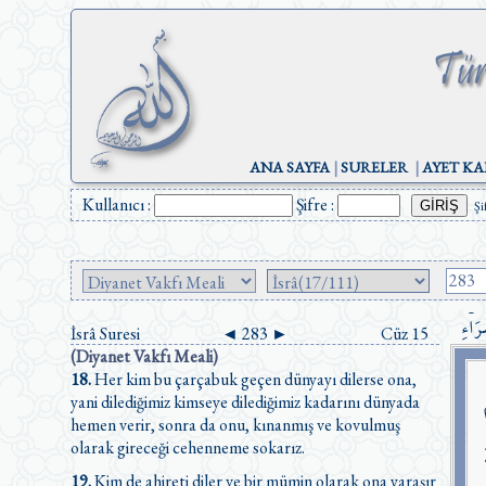
ANA SAYFA
|
SURELER
|
AYET KA
Kullanıcı :
Şifre :
Şi
َاۤءِ
İsrâ Suresi
◄
283
►
Cüz 15
(Diyanet Vakfı Meali)
18.
Her kim bu çarçabuk geçen dünyayı dilerse ona,
yani dilediğimiz kimseye dilediğimiz kadarını dünyada
hemen verir, sonra da onu, kınanmış ve kovulmuş
olarak gireceği cehenneme sokarız.
19.
Kim de ahireti diler ve bir mümin olarak ona yaraşır