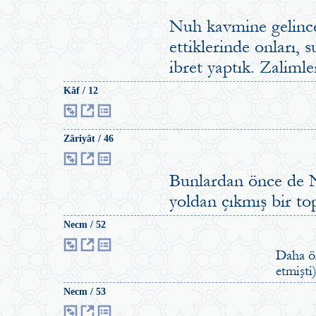
Nuh kavmine gelince
ettiklerinde onları, 
ibret yaptık. Zalimler
Kâf / 12
Zâriyât / 46
Bunlardan önce de N
yoldan çıkmış bir to
Necm / 52
Daha ön
etmişti)
Necm / 53