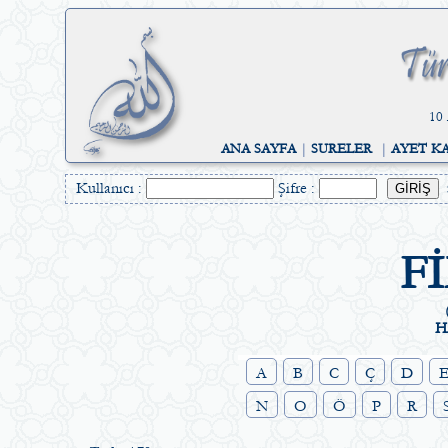
10 
ANA SAYFA
|
SURELER
|
AYET K
Kullanıcı :
Şifre :
F
H
A
B
C
Ç
D
N
O
Ö
P
R