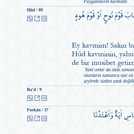
Peygamberin kavmidir.
ابَ قَوْمَ نُوحٍ اَوْ قَوْمَ هُودٍ
Hûd / 89
Ey kavmim! Sakın ba
Hûd kavminin, yahut 
de bir musibet getir
Yani onlar da sizin zaman
olanların zamanca size en y
şeylerde sizden uzak değill
Ra’d / 9
سِ اٰيَةًۜ وَاَعْتَدْنَا
Furkân / 37