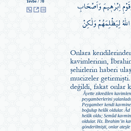
 وَقَوْمِ اِبْرٰه۪يمَ وَاَصْحَابِ
Tevbe / 70
للّٰهُ لِيَظْلِمَهُمْ وَلٰكِنْ
Onlara kendilerinde
kavimlerinin, İbrahi
şehirlerin haberi ul
mucizeler getirmişt
değildi, fakat onlar
Âyette zikredilen kavimler
peygamberlerini yalanladıla
Peygamber kendi kavmine 
boğulup helâk oldular. Âd
helâk oldu; Semûd kavmin
oldular. Hz. İbrahim’in k
gönderilmişti, onlar ateşle