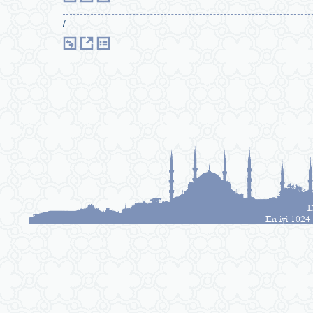
/
D
En iyi 1024 