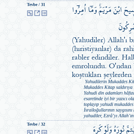
۪يحَ ابْنَ مَرْيَمَۚ وَمَٓا اُمِرُٓوا
Tevbe / 31
شْرِكُونَ
(Yahudiler) Allah'ı b
(hıristiyanlar) da ra
rabler edindiler. Hal
emrolundu. O'ndan b
koştukları şeylerden
Yahudilerin Mukaddes Kita
Mukaddes Kitap saldırıya 
Yahudi din adamları hâfıza
esaretinde iyi bir yazıcı ol
toplayıp yahudi mukaddes 
İsrailoğullarının saygısın
yahudiler, Ezrâ’yı Allah’ın
تِمَّ نُورَهُ وَلَوْ كَرِهَ
Tevbe / 32