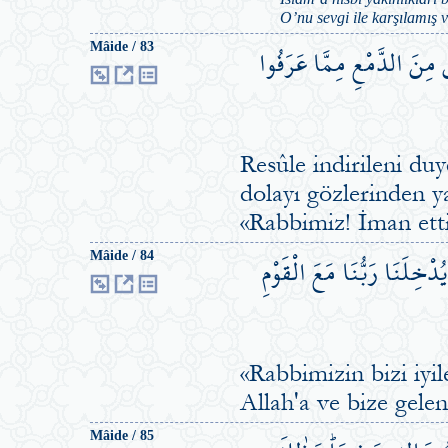
O’nu sevgi ile karşılamış 
 مِنَ الدَّمْعِ مِمَّا عَرَفُوا
Mâide / 83
Resûle indirileni duy
dolayı gözlerinden y
«Rabbimiz! İman ettik
ُدْخِلَنَا رَبُّنَا مَعَ الْقَوْمِ
Mâide / 84
«Rabbimizin bizi iyi
Allah'a ve bize gele
Mâide / 85