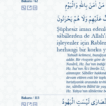
ْ اٰمَنَ بِاللّٰهِ وَالْيَوْمِ
Bakara / 62
ٌ عَلَيْهِمْ وَلَا هُمْ يَحْزَنُونَ
Şüphesiz iman edenle
sâbiîlerden de Allah
işleyenler için Rable
herhangi bir korku 
Yahudi kelimesi, buzağıya t
addır. Bir rivayete göre d
Nasârâ, Hz. İsa’nın indiği 
Hz. İsa’nın Âl-i İmrân 52,
alınmıştır. Sâbiîler hakkın
devam ettiren eski bir toplu
hıristiyanlık arasında tevh
ise, sâbiîlerin Bâbil’de ya
Hz. Yahya’nın tâbilerine be
َّصَارٰى لَيْسَتِ الْيَهُودُ
Bakara / 113