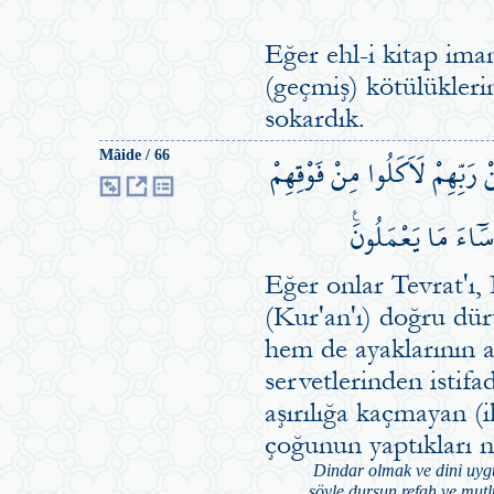
Eğer ehl-i kitap ima
(geçmiş) kötülüklerin
sokardık.
ْ رَبِّهِمْ لَاَكَلُوا مِنْ فَوْقِهِمْ
Mâide / 66
َٓاءَ مَا يَعْمَلُونَ۟
Eğer onlar Tevrat'ı, 
(Kur'an'ı) doğru dür
hem de ayaklarının al
servetlerinden istifa
aşırılığa kaçmayan (i
çoğunun yaptıkları 
Dindar olmak ve dini uygu
şöyle dursun refah ve mutlu