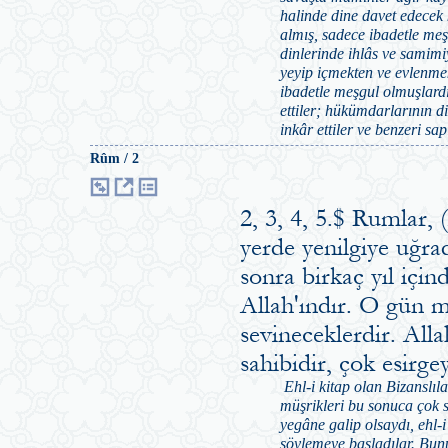
halinde dine davet edecek
almış, sadece ibadetle meş
dinlerinde ihlâs ve samimi
yeyip içmekten ve evlenme
ibadetle meşgul olmuşlardı
ettiler; hükümdarlarının di
inkâr ettiler ve benzeri sap
Rûm / 2
2, 3, 4, 5.$ Rumlar,
yerde yenilgiye uğrad
sonra birkaç yıl içi
Allah'ındır. O gün m
sevineceklerdir. All
sahibidir, çok esirge
Ehl-i kitap olan Bizanslıl
müşrikleri bu sonuca çok s
yegâne galip olsaydı, ehl-i
söylemeye başladılar. Bunu