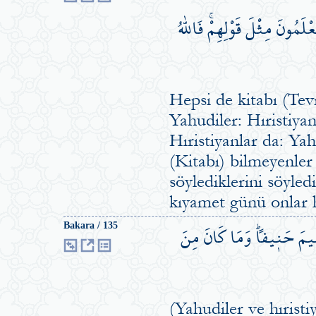
مُونَ مِثْلَ قَوْلِهِمْۚ فَاللّٰهُ
Hepsi de kitabı (Tev
Yahudiler: Hıristiyan
Hıristiyanlar da: Yah
(Kitabı) bilmeyenler 
söylediklerini söyledi
kıyamet günü onlar 
ه۪يمَ حَن۪يفاًۜ وَمَا كَانَ مِنَ
Bakara / 135
(Yahudiler ve hırist