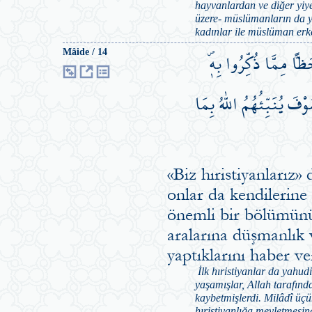
hayvanlardan ve diğer yiy
üzere- müslümanların da ye
kadınlar ile müslüman erke
اًّ مِمَّا ذُكِّرُوا بِه۪ۖ
Mâide / 14
ْفَ يُنَبِّئُهُمُ اللّٰهُ بِمَا
«Biz hıristiyanlarız»
onlar da kendilerine 
önemli bir bölümünü
aralarına düşmanlık 
yaptıklarını haber v
İlk hıristiyanlar da yahud
yaşamışlar, Allah tarafınd
kaybetmişlerdi. Milâdî üç
hıristiyanlığa meyletmesin