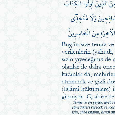
َ الَّذ۪ينَ اُو۫تُوا الْكِتَابَ
سَافِح۪ينَ وَلَا مُتَّخِذ۪ٓي
الْاٰخِرَةِ مِنَ الْخَاسِر۪ينَ۟
Bugün size temiz ve i
verilenlerin (yahudi, 
sizin yiyeceğiniz de 
olanlar ile daha önce
kadınlar da, mehirle
etmemek ve gizli do
(İslâmî hükümlere) 
gitmiştir. O, ahiret
Temiz ve iyi şeyler, âyet 
etmedikleri yiyecek ve içec
için, ehl-i kitabın, kendi 