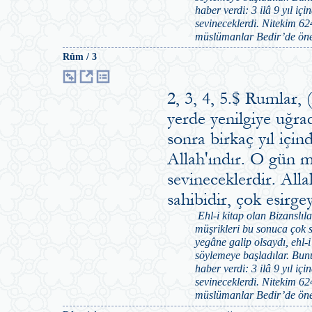
haber verdi: 3 ilâ 9 yıl iç
sevineceklerdi. Nitekim 624
müslümanlar Bedir’de öneml
Rûm / 3
2, 3, 4, 5.$ Rumlar,
yerde yenilgiye uğrad
sonra birkaç yıl içi
Allah'ındır. O gün m
sevineceklerdir. All
sahibidir, çok esirge
Ehl-i kitap olan Bizanslıl
müşrikleri bu sonuca çok s
yegâne galip olsaydı, ehl-i
söylemeye başladılar. Bunu
haber verdi: 3 ilâ 9 yıl iç
sevineceklerdi. Nitekim 624
müslümanlar Bedir’de öneml