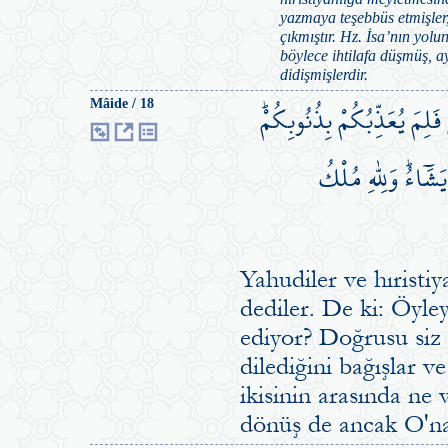
yazmaya teşebbüs etmişler,
çıkmıştır. Hz. İsa’nın yol
böylece ihtilafa düşmüş, a
didişmişlerdir.
فَلِمَ يُعَذِّبُكُمْ بِذُنُوبِكُمْۜ
Mâide / 18
َٓاءُۜ وَلِلّٰهِ مُلْكُ
Yahudiler ve hıristiya
dediler. De ki: Öyle
ediyor? Doğrusu siz 
dilediğini bağışlar v
ikisinin arasında ne 
dönüş de ancak O'na