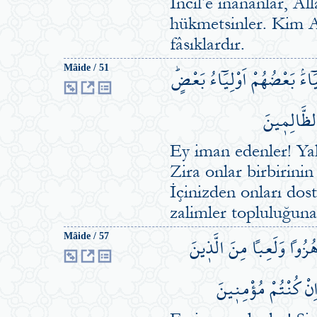
İncil'e inananlar, Al
hükmetsinler. Kim Al
fâsıklardır.
َٓاءَۢ بَعْضُهُمْ اَوْلِيَٓاءُ بَعْضٍۜ
Mâide / 51
 الظَّالِم۪ينَ
Ey iman edenler! Yah
Zira onlar birbirinin 
İçinizden onları dost
zalimler topluluğuna
هُزُواً وَلَعِباً مِنَ الَّذ۪ينَ
Mâide / 57
 اِنْ كُنْتُمْ مُؤْمِن۪ينَ