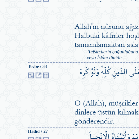
Allah'ın nûrunu ağızl
Halbuki kâfirler ho
tamamlamaktan asl
Tefsircilerin çoğunluğuna
veya İslâm dinidir.
ى الدّ۪ينِ كُلِّه۪ۙ وَلَوْ كَرِهَ
Tevbe / 33
O (Allah), müşrikler
dinlere üstün kılmak
gönderendir.
َمَ وَاٰتَيْنَاهُ الْاِنْج۪يلَ
Hadîd / 27