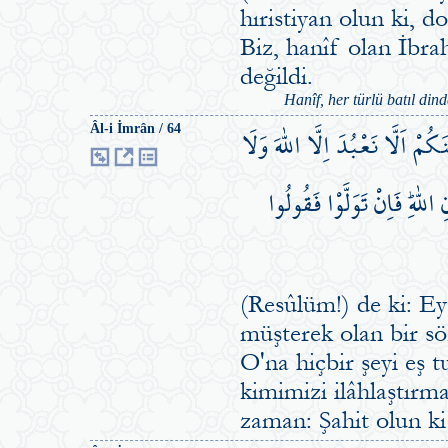
hıristiyan olun ki, d
Biz, hanîf olan İbra
değildi.
Hanîf, her türlü batıl din
ْ اَلَّا نَعْبُدَ اِلَّا اللّٰهَ وَلَا
Âl-i İmrân / 64
ّٰهِۜ فَاِنْ تَوَلَّوْا فَقُولُوا
(Resûlüm!) de ki: Ey
müşterek olan bir sö
O'na hiçbir şeyi eş 
kimimizi ilâhlaştırma
zaman: Şahit olun ki