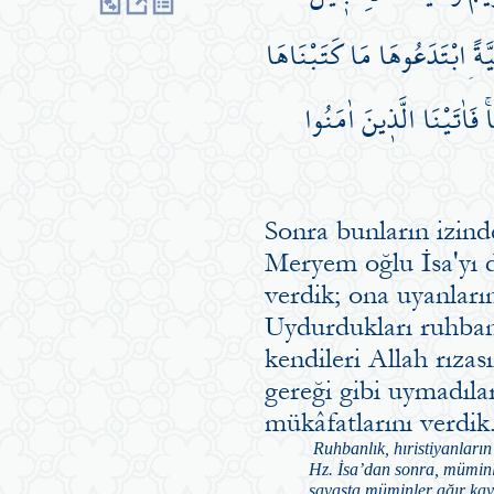
َّةًۨ ابْتَدَعُوهَا مَا كَتَبْنَاهَا
ۚ فَاٰتَيْنَا الَّذ۪ينَ اٰمَنُوا
Sonra bunların izin
Meryem oğlu İsa'yı d
verdik; ona uyanları
Uydurdukları ruhban
kendileri Allah rıza
gereği gibi uymadıla
mükâfatlarını verdik
Ruhbanlık, hıristiyanların 
Hz. İsa’dan sonra, müminle
savaşta müminler ağır kayı