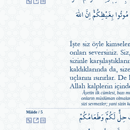
وتُوا بِغَيْظِكُمْۜ اِنَّ اللّٰهَ
İşte siz öyle kimseler
onları seversiniz. Siz
sizinle karşılaştıkla
kaldıklarında da, siz
uçlarını ısırırlar. D
Allah kalplerin için
Âyetin ilk cümlesi, bazı mü
onların müslüman olmaların
sizi sevmezler; yani sizin k
بَ حِلٌّ لَكُمْۖ وَطَعَامُكُمْ
Mâide / 5