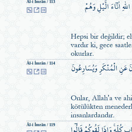
ّٰهِ اٰنَٓاءَ الَّيْلِ وَهُمْ
Âl-i İmrân / 113
Hepsi bir değildir; e
vardır ki, gece saatl
okurlar.
َوْنَ عَنِ الْمُنْكَرِ وَيُسَارِعُونَ
Âl-i İmrân / 114
Onlar, Allah'a ve ahi
kötülükten menederler
insanlardandır.
ابِ كُلِّه۪ۚ وَاِذَا لَقُوكُمْ قَالُٓوا
Âl-i İmrân / 119