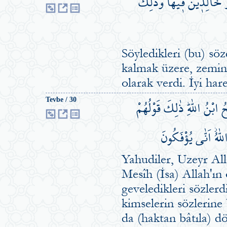
رُ خَالِد۪ينَ ف۪يهَاۜ وَذٰلِكَ
Söyledikleri (bu) sö
kalmak üzere, zemin
olarak verdi. İyi har
بْنُ اللّٰهِۜ ذٰلِكَ قَوْلُهُمْ
Tevbe / 30
ّٰهُۘ اَنّٰى يُؤْفَكُونَ
Yahudiler, Uzeyr Alla
Mesîh (İsa) Allah'ın 
geveledikleri sözlerd
kimselerin sözlerine 
da (haktan bâtıla) d