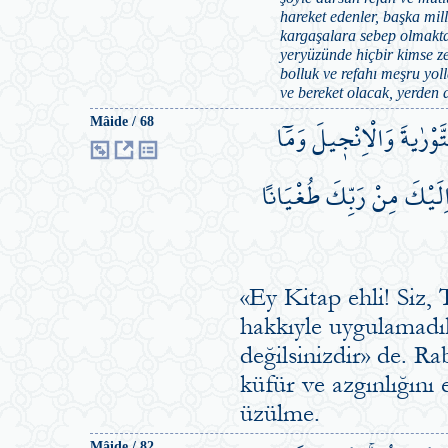
hareket edenler, başka mille
kargaşalara sebep olmakta
yeryüzünde hiçbir kimse z
bolluk ve refahı meşru yol
ve bereket olacak, yerden de
ْرٰيةَ وَالْاِنْج۪يلَ وَمَٓا
Mâide / 68
َ اِلَيْكَ مِنْ رَبِّكَ طُغْيَاناً
«Ey Kitap ehli! Siz, T
hakkıyle uygulamadık
değilsinizdir» de. R
küfür ve azgınlığını 
üzülme.
Mâide / 82