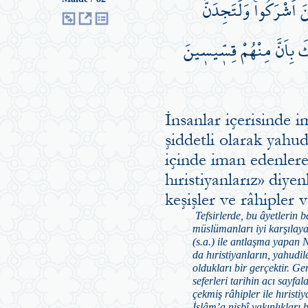
َ اَشْرَكُواۚ وَلَتَجِدَنَّ
لِكَ بِاَنَّ مِنْهُمْ قِسّ۪يس۪ينَ
İnsanlar içerisinde
şiddetli olarak yahud
içinde iman edenlere
hıristiyanlarız» diye
keşişler ve râhipler
Tefsirlerde, bu âyetlerin 
müslümanları iyi karşılay
(s.a.) ile antlaşma yapan 
da hıristiyanların, yahudi
oldukları bir gerçektir. Ger
seferleri tarihin acı sayfa
çekmiş râhipler ile hıristiy
İslâm’a nisbî yakınlıkları