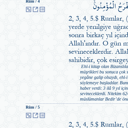
فْرَحُ الْمُؤْمِنُونَۙ
Rûm / 4
2, 3, 4, 5.$ Rumlar,
yerde yenilgiye uğrad
sonra birkaç yıl içi
Allah'ındır. O gün m
sevineceklerdir. All
sahibidir, çok esirge
Ehl-i kitap olan Bizanslıl
müşrikleri bu sonuca çok s
yegâne galip olsaydı, ehl-i
söylemeye başladılar. Bunu
haber verdi: 3 ilâ 9 yıl iç
sevineceklerdi. Nitekim 624
müslümanlar Bedir’de öneml
Rûm / 5
2, 3, 4, 5.$ Rumlar,