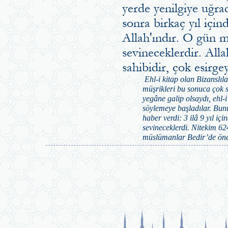
yerde yenilgiye uğrad
sonra birkaç yıl içi
Allah'ındır. O gün m
sevineceklerdir. All
sahibidir, çok esirge
Ehl-i kitap olan Bizanslıl
müşrikleri bu sonuca çok s
yegâne galip olsaydı, ehl-i
söylemeye başladılar. Bunu
haber verdi: 3 ilâ 9 yıl iç
sevineceklerdi. Nitekim 624
müslümanlar Bedir’de öneml