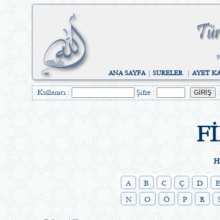
9
ANA SAYFA
|
SURELER
|
AYET K
Kullanıcı :
Şifre :
F
H
A
B
C
Ç
D
N
O
Ö
P
R