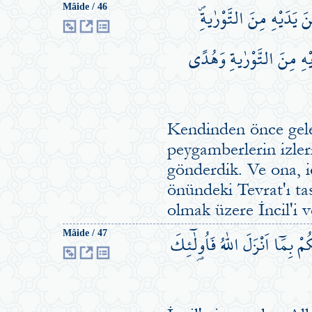
 يَدَيْهِ مِنَ التَّوْرٰيةِۖ
Mâide / 46
يْهِ مِنَ التَّوْرٰيةِ وَهُدًى
Kendinden önce gelen
peygamberlerin izler
gönderdik. Ve ona, 
önündeki Tevrat'ı ta
olmak üzere İncil'i v
 بِمَٓا اَنْزَلَ اللّٰهُ فَاُو۬لٰٓئِكَ
Mâide / 47