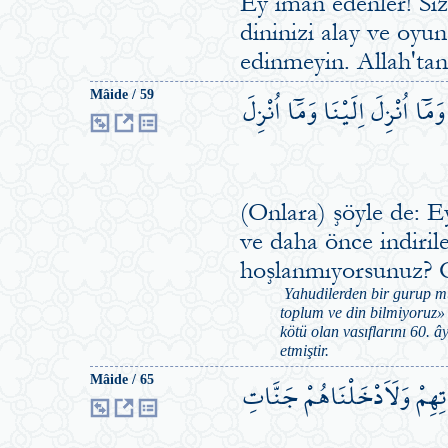
Ey iman edenler! Siz
dininizi alay ve oyun
edinmeyin. Allah'tan
مَٓا اُنْزِلَ اِلَيْنَا وَمَٓا اُنْزِلَ
Mâide / 59
(Onlara) şöyle de: Ey
ve daha önce indiril
hoşlanmıyorsunuz? O
Yahudilerden bir gurup mü
toplum ve din bilmiyoruz» 
kötü olan vasıflarını 60. 
etmiştir.
َاتِهِمْ وَلَاَدْخَلْنَاهُمْ جَنَّاتِ
Mâide / 65