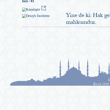
İsrâ / 81
Yine de ki: Hak geld
mahkumdur.
D
En iyi 1024 