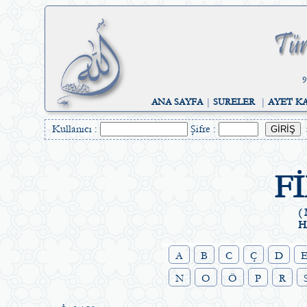
9
ANA SAYFA
|
SURELER
|
AYET K
Kullanıcı :
Şifre :
F
( 
H
A
B
C
Ç
D
N
O
Ö
P
R