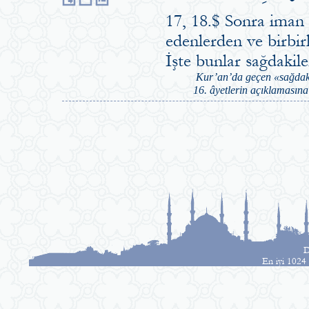
17, 18.$ Sonra iman e
edenlerden ve birbir
İşte bunlar sağdakil
Kur’an’da geçen «sağdakile
16. âyetlerin açıklamasına
D
En iyi 1024 