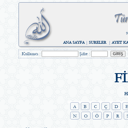
9
ANA SAYFA
|
SURELER
|
AYET K
Kullanıcı :
Şifre :
F
H
A
B
C
Ç
D
N
O
Ö
P
R