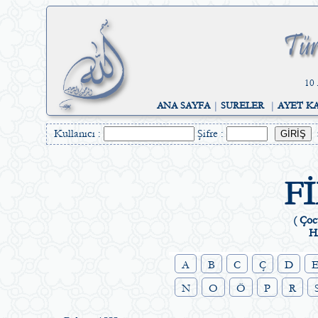
10 
ANA SAYFA
|
SURELER
|
AYET K
Kullanıcı :
Şifre :
F
( Çoc
H
A
B
C
Ç
D
N
O
Ö
P
R