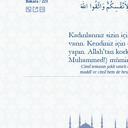
نْفُسِكُمْۜ وَاتَّقُوا اللّٰهَ
Bakara / 223
Kadınlarınız sizin içi
varın. Kendiniz için
yapın. Allah'tan kork
Muhammed!) müminl
Cinsî temasın şekli sınırlı
maddî ve cinsî hem de besm