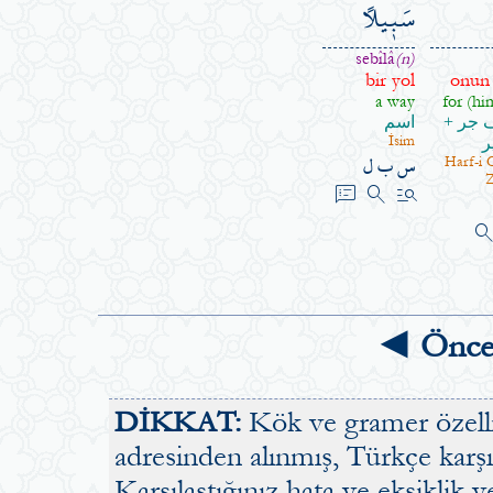
سَب۪يلًا
sebîlâ
(n)
bir yol
onun 
a way
for (him
اسم
حرف ج
İsim
ض
س ب ل
Harf-i 
Z
speaker_notes
search
manage_search
searc
◄ Önce
DİKKAT:
Kök ve gramer özellik
adresinden alınmış, Türkçe karşılı
Karşılaştığınız hata ve eksiklik v