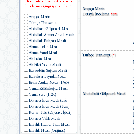
Tercihinizin bir sonraki oturumda
hatırlanması için giriş yapmalısınız.
Arapça Metin
Detaylı İnceleme
Yeni
Arapça Metin
Türkçe Transcript
Abdulbaki Gölpınarlı Meali
Abdullah-Ahmet Akgül Meali
Abdullah Parlıyan Meali
Ahmet Tekin Meali
Ahmet Varol Meali
Türkçe Transcript
(*)
Ali Bulaç Meali
Ali Fikri Yavuz Meali
Bahaeddin Sağlam Meali
Bayraktar Bayraklı Meali
Besim Atalay Meali (1965)
Cemal Külünkoğlu Meali
Abdulbaki Gölpınarlı Meali
Cemil Said (1924)
Diyanet İşleri Meali (Eski)
Diyanet İşleri Meali (Yeni)
Kur'an Yolu (Diyanet İşleri)
Diyanet Vakfı Meali
Elmalılı Hamdi Yazır Meali
Elmalılı Meali (Orijinal)