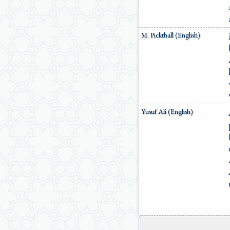
M. Pickthall (English)
Yusuf Ali (English)