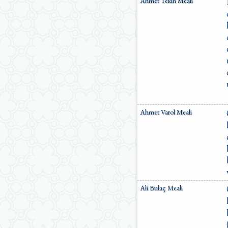
Ahmet Tekin Meali
Ömer Nasuhi Bilmen Meali
Suat Yıldırım Meali
Süleyman Ateş Meali
Süleyman Tevfik (1927)
Süleymaniye Vakfı Meali
Şaban Piriş Meali
Ümit Şimşek Meali
Yaşar Nuri Öztürk Meali
Sardorxon Jahongir
Eski Anadolu Türkçesi
Satıraltı Meal (1534)
Ahmet Varol Meali
Bunyadov-Memmedeliyev
M. Pickthall (English)
Yusuf Ali (English)
Ali Bulaç Meali