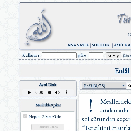
1
ANA SAYFA
|
SURELER
|
AYET KA
Kullanıcı :
Şifre :
Şifre
Enfâl
Ayeti Dinle
Meallerdeki
Meal Ekle/Çıkar
sıralamadır.
Hepsini Göster/Gizle
sol sütundan seçere
"Tercihimi Hatırla"