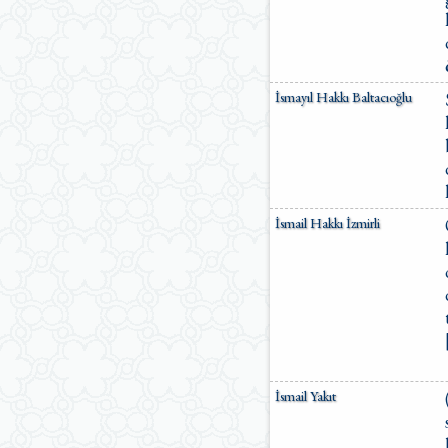
İsmayıl Hakkı Baltacıoğlu
İsmail Hakkı İzmirli
İsmail Yakıt