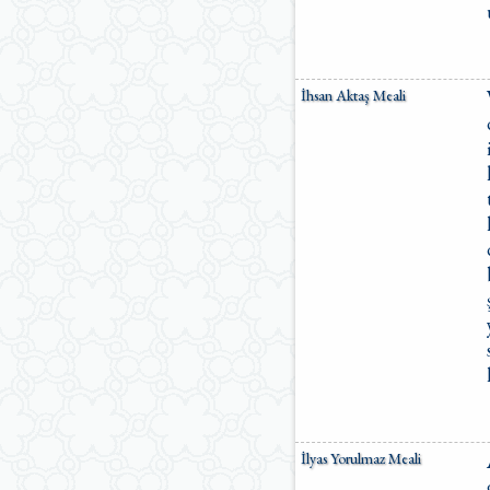
İhsan Aktaş Meali
İlyas Yorulmaz Meali