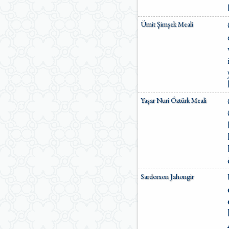
Ümit Şimşek Meali
Yaşar Nuri Öztürk Meali
Sardorxon Jahongir