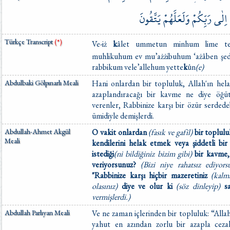
اِلٰى
رَبِّكُمْ
وَلَعَلَّهُمْ
يَتَّقُونَ
Türkçe Transcript
(*)
Ve-iż
k
âlet ummetun minhum lime te
muhlikuhum ev mu’ażżibuhum ‘ażâben şed
rabbikum vele’allehum yette
k
ûn
(e)
Abdulbaki Gölpınarlı Meali
Hani onlardan bir topluluk, Allah'ın hela
azaplandıracağı bir kavme ne diye öğüt
verenler, Rabbinize karşı bir özür serdedeb
ümidiyle demişlerdi.
Abdullah-Ahmet Akgül
O vakit onlardan
(fasık ve gafil)
bir toplul
Meali
kendilerini helak etmek veya şiddetli bi
istediği
(ni bildiğiniz bizim gibi)
bir kavme
veriyorsunuz?
(Bizi niye rahatsız ediyors
"Rabbinize karşı hiçbir mazeretiniz
(kalm
olasınız)
diye ve olur ki
(söz dinleyip)
sa
vermişlerdi.)
Abdullah Parlıyan Meali
Ve ne zaman içlerinden bir topluluk: “Alla
yahut en azından zorlu bir azapla ceza