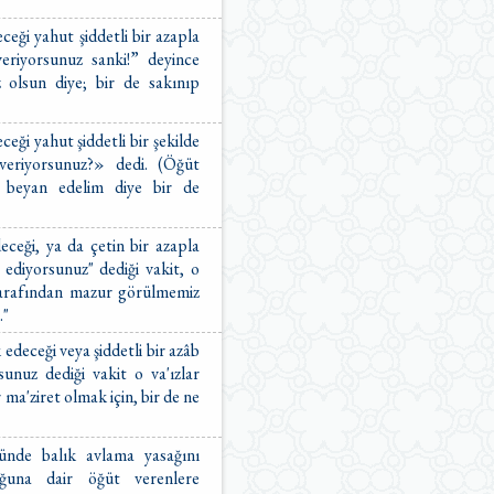
ceği yahut şiddetli bir azapla
eriyorsunuz sanki!” deyince
 olsun diye; bir de sakınıp
ceği yahut şiddetli bir şekilde
eriyorsunuz?» dedi. (Öğüt
t beyan edelim diye bir de
eceği, ya da çetin bir azapla
 ediyorsunuz" dediği vakit, o
 tarafından mazur görülmemiz
."
edeceği veya şiddetli bir azâb
sunuz dediği vakit o va'ızlar
r ma'ziret olmak için, bir de ne
nünde balık avlama yasağını
duğuna dair öğüt verenlere