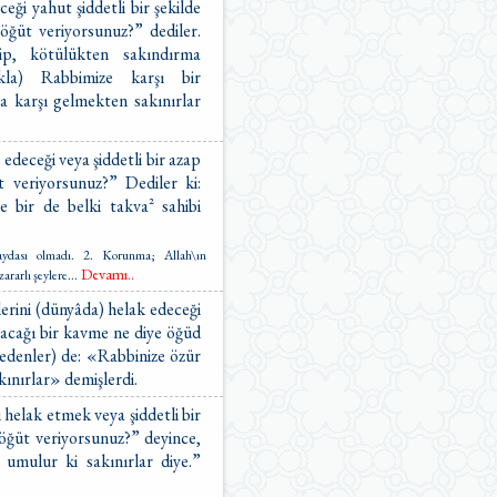
ceği yahut şiddetli bir şekilde
 öğüt veriyorsunuz?” dediler.
dip, kötülükten sakındırma
kla) Rabbimize karşı bir
’a karşı gelmekten sakınırlar
 edeceği veya şiddetli bir azap
t veriyorsunuz?” Dediler ki:
 bir de belki takva² sahibi
aydası olmadı. 2. Korunma; Allah\ın
Devamı..
ararlı şeylere
...
erini (dünyâda) helak edeceği
ıracağı bir kavme ne diye öğüd
 edenler) de: «Rabbinize özür
kınırlar» demişlerdi.
 helak etmek veya şiddetli bir
 öğüt veriyorsunuz?” deyince,
e umulur ki sakınırlar diye.”