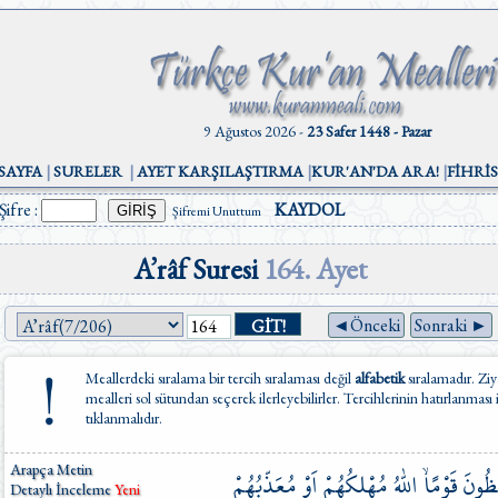
9 Ağustos 2026 -
23 Safer 1448 - Pazar
SAYFA
|
SURELER
|
AYET KARŞILAŞTIRMA
|
KUR'AN'DA ARA!
|
FİHRİ
Şifre :
KAYDOL
Şifremi Unuttum
A’râf Suresi
164. Ayet
◄Önceki
Sonraki ►
Meallerdeki sıralama bir tercih sıralaması değil
alfabetik
sıralamadır. Ziy
mealleri sol sütundan seçerek ilerleyebilirler. Tercihlerinin hatırlanması
tıklanmalıdır.
Arapça Metin
مُعَذِّبُهُمْ
اَوْ
مُهْلِكُهُمْ
اللّٰهُ
قَوْمًاۨۙ
ظُونَ
Detaylı İnceleme
Yeni