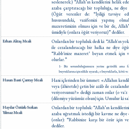
seslenerek:) “Allah’ın kendilerini helâk ede
azaba çarptıracağı bir topluluğa, ne diye
(Öğüt verenler de: “İyiliği tavsiye e
hususundaki, vazifemizi yapmış olma
mazeretimizin olması için ve bir de, Allah
ümidiyle (onlara öğüt veriyoruz)” dediler.
Erhan Aktaş Meali
Onlardan bir topluluk dedi ki: “Allah'ın yok
ile cezalandıracağı bir halka ne diye öğü
“Rabb'inize mazeret¹ beyan etmek için ve
olurlar.”
1- Biz sorumluluğumuzu yerine getirdik ama f
buyruklarına içtenlikle uyarak; o buyruklarla, kötü ve z
Hasan Basri Çantay Meali
Hani içlerinden bir ümmet: «Allahın kendil
veya (âhiretde) çetin bir azâb ile cezaland
veriyorsunuz?» dediği zaman onlar (o va'z
(dilemiye yüzümüz olsun) için. Umulur ki sa
Haydar Öztürk-Serkan
Onlardan bir topluluk: “Allah’ın kendilerini
Yılmaz Meali
azaba uğratmak istediği bir kavme ne diye
(onlar): “Rabbinize karşı bir özür için v
dediler.