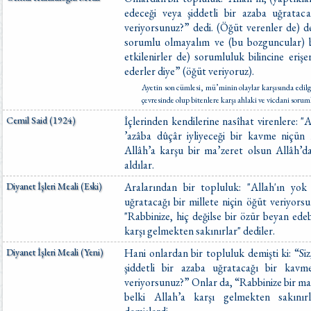
edeceği veya şiddetli bir azaba uğrata
veriyorsunuz?” dedi. (Öğüt verenler de) de
sorumlu olmayalım ve (bu bozguncular) 
etkilenirler de) sorumluluk bilincine erişe
ederler diye” (öğüt veriyoruz).
Ayetin son cümlesi, mü’minin olaylar karşısında edi
çevresinde olup bitenlere karşı ahlaki ve vicdani sorum
Cemil Said (1924)
İçlerinden kendilerine nasîhat virenlere: "A
’azâba dûçâr iyliyeceği bir kavme niçün n
Allâh’a karşu bir ma’zeret olsun Allâh’d
aldılar.
Diyanet İşleri Meali (Eski)
Aralarından bir topluluk: "Allah'ın yok 
uğratacağı bir millete niçin öğüt veriyorsu
"Rabbinize, hiç değilse bir özür beyan edeb
karşı gelmekten sakınırlar" dediler.
Diyanet İşleri Meali (Yeni)
Hani onlardan bir topluluk demişti ki: “Siz
şiddetli bir azaba uğratacağı bir kav
veriyorsunuz?” Onlar da, “Rabbinize bir maz
belki Allah’a karşı gelmekten sakınır