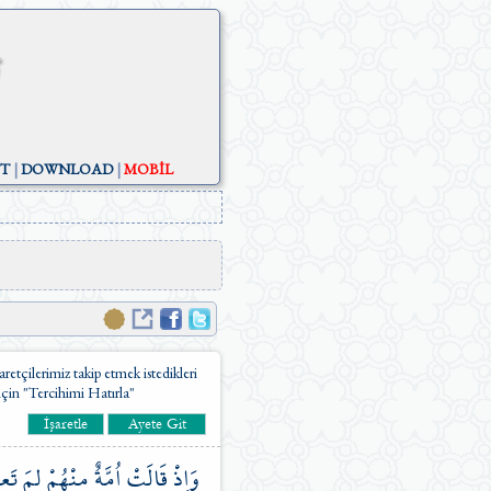
ST
|
DOWNLOAD
|
MOBİL
aretçilerimiz takip etmek istedikleri
 için "Tercihimi Hatırla"
وَاِذْ
قَالَتْ
اُمَّةٌ
مِنْهُمْ
لِمَ
تَعِ