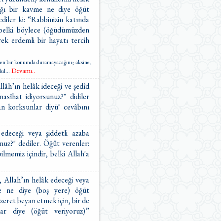
cağı bir kavme ne diye öğüt
diler ki: “Rabbinizin katında
belki böylece (öğüdümüzden
rek erdemli bir hayatı tercih
lgen bir konumda duramayacağını; aksine,
Devamı..
lul
...
llâh’ın helâk ideceği ve şedîd
asîhat idiyorsunuz?" didiler
an korksunlar diyü" cevâbını
edeceği veya şiddetli azaba
nuz?" dediler. Öğüt verenler:
ilmemiz içindir, belki Allah'a
, Allah’ın helâk edeceği veya
me ne diye (boş yere) öğüt
eret beyan etmek için, bir de
lar diye (öğüt veriyoruz)”