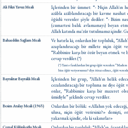
Ali Fikri Yavuz Meali
İçlerinden bir ümmet: “- Niçin Allah'ın he
azâbla azâblandıracağı bir kavme nasihat 
öğüdü verenler şöyle dediler: “- Bizim nas
(cumartesi balık avlamamayı) beyan etm
Allah katında ma'zûr tutulmamız içindir. Ge
Bahaeddin Sağlam Meali
Ve hatırla ki; onlardan bir topluluk, “Allah
azaplandıracağı bir millete niçin öğüt ve
“Rabbinize karşı bir özür beyan etmek ve be
cevap verdiler.(*)
(*) Yani o fasıklardan bir grup öğüt verenlere “Made
bize öğüt veriyorsunuz? diye itiraz edince, öğüt verenl
Bayraktar Bayraklı Meali
İçlerinden bir grup, “Allah'ın helâk edece
cezalandıracağı bir topluma ne diye öğüt 
onlar, “Rabbimize karşı bir mazeret olsu
ümidiyle” şeklinde cevap verdiler.
Besim Atalay Meali (1965)
Onlardan bir bölük: «Allahın yok edeceği, 
ulusa, niçin öğüt verirsiniz?» demişti, o
yakarmak içindir, ola ki sakınırlar»
Cemal Külünkoğlu Meali
Onlardan bir topluluk: “Allah’ın, (yaptıkla