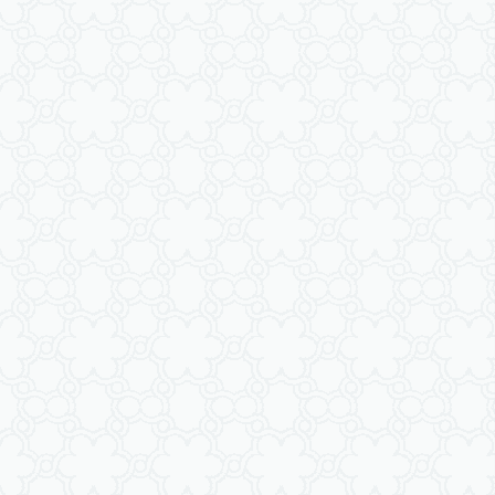
Ömer Nasuhi Bilmen Meali
Suat Yıldırım Meali
Süleyman Ateş Meali
Süleyman Tevfik (1927)
Süleymaniye Vakfı Meali
Şaban Piriş Meali
Ümit Şimşek Meali
Yaşar Nuri Öztürk Meali
Sardorxon Jahongir
Eski Anadolu Türkçesi
Satıraltı Meal (1534)
Bunyadov-Memmedeliyev
M. Pickthall (English)
Yusuf Ali (English)