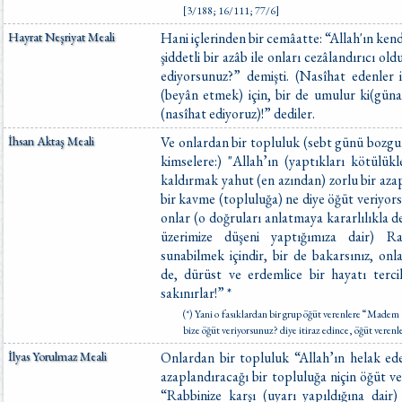
[3/188; 16/111; 77/6]
Hayrat Neşriyat Meali
Hani içlerinden bir cemâatte: “Allah'ın kend
şiddetli bir azâb ile onları cezâlandırıcı o
ediyorsunuz?” demişti. (Nasîhat edenler i
(beyân etmek) için, bir de umulur ki(güna
(nasîhat ediyoruz)!” dediler.
İhsan Aktaş Meali
Ve onlardan bir topluluk (sebt günü bozgu
kimselere:) "Allah’ın (yaptıkları kötülük
kaldırmak yahut (en azından) zorlu bir az
bir kavme (topluluğa) ne diye öğüt veriyors
onlar (o doğruları anlatmaya kararlılıkla de
üzerimize düşeni yaptığımıza dair) Ra
sunabilmek içindir, bir de bakarsınız, on
de, dürüst ve erdemlice bir hayatı terc
sakınırlar!” *
(*) Yani o fasıklardan bir grup öğüt verenlere “Made
bize öğüt veriyorsunuz? diye itiraz edince, öğüt verenl
İlyas Yorulmaz Meali
Onlardan bir topluluk “Allah’ın helak edec
azaplandıracağı bir topluluğa niçin öğüt v
“Rabbinize karşı (uyarı yapıldığına dair)