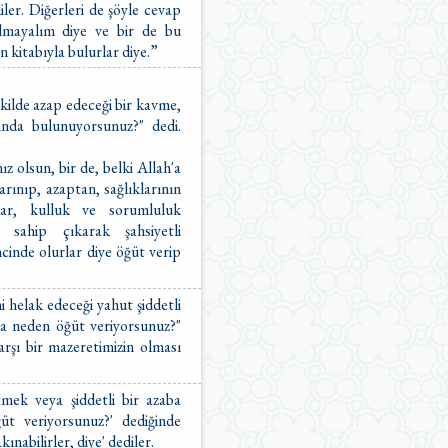
ler. Diğerleri de şöyle cevap
olmayalım diye ve bir de bu
n kitabıyla bulurlar diye.”
şekilde azap edeceği bir kavme,
ında bulunuyorsunuz?" dedi.
ız olsun, bir de, belki Allah'a
arınıp, azaptan, sağlıklarının
lar, kulluk ve sorumluluk
 sahip çıkarak şahsiyetli
incinde olurlar diye öğüt verip
ni helak edeceği yahut şiddetli
uğa neden öğüt veriyorsunuz?"
arşı bir mazeretimizin olması
tmek veya şiddetli bir azaba
üt veriyorsunuz?' dediğinde
kınabilirler, diye' dediler.