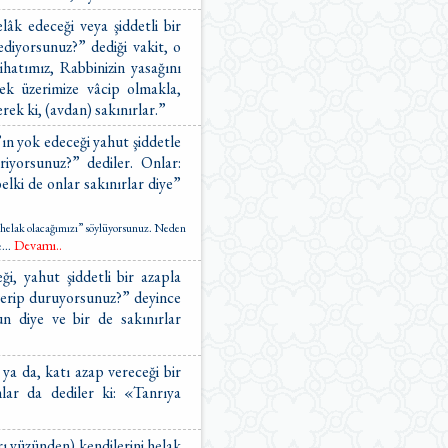
lâk edeceği veya şiddetli bir
ediyorsunuz?” dediği vakit, o
ihatımız, Rabbinizin yasağını
ek üzerimize vâcip olmakla,
rek ki, (avdan) sakınırlar.”
’ın yok edeceği yahut şiddetle
riyorsunuz?” dediler. Onlar:
lki de onlar sakınırlar diye”
m helak olacağımızı” söylüyorsunuz. Neden
Devamı..
e
...
ği, yahut şiddetli bir azapla
verip duruyorsunuz?” deyince
n diye ve bir de sakınırlar
ya da, katı azap vereceği bir
nlar da dediler ki: «Tanrıya
rı yüzünden) kendilerini helak