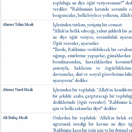
topluluğa ne diye öğüt veriyorsunuz?” dedi
verdiler: “Rabbimizin katında sorumlu 
bozguncular, belki böylece yollarını, Allah'ı
Ahmet Tekin Meali
İçlerinden tutkun, yetişmiş bir cemaat:
“Allah'ın helâk edeceği, yahut şiddetli bir 
ne diye öğüt veriyor, sorumluluk uyarıs
Öğüt verenler, uyaranlar:
“İlerde, Rabbinize verilebilecek bir cevabım
sığınıp, emirlerine yapışırlar, günahlardan 
bozulmasından, hastalıklardan korunur
şuuruyla, haklarına ve özgürlüklerine
davranırlar, dinî ve sosyal görevlerinin bil
uyarıyoruz" dediler.
Ahmet Varol Meali
İçlerinden bir topluluk: "Allah'ın kendileri
bir şekilde azaba çarptıracağı bir toplul
dediklerinde (öğüt verenler): "Rabbinize k
için ve belki sakınırlar diye!" dediler.
Ali Bulaç Meali
Onlardan bir topluluk: 'Allah'ın helak e
uğratmak istediği bir kavme ne diye öğ
'Rabbinize karşı bir özür için ve bir ihtimal sa