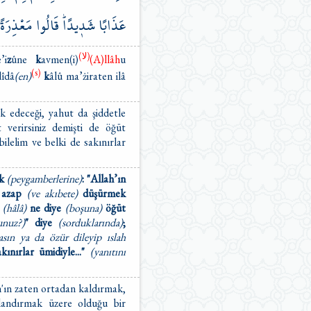
عَذَابًا
شَد۪يدًاۜ
قَالُوا
مَعْذِرَةً
(ﻻ)
’i
z
ûne
k
avmen(i)
(A)llâh
u
(s)
îdâ
(en)
k
âlû ma’żiraten ilâ
k edeceği, yahut da şiddetle
 verirsiniz demişti de öğüt
ilelim ve belki de sakınırlar
uk
(peygamberlerine)
: "Allah’ın
r azap
(ve akıbete)
düşürmek
,
(hâlâ)
ne diye
(boşuna)
öğüt
unuz?)
" diye
(sorduklarında)
;
asın ya da özür dileyip ıslah
kınırlar ümidiyle..."
(yanıtını
h'ın zaten ortadan kaldırmak,
landırmak üzere olduğu bir