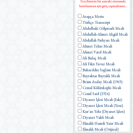
Tercihinizin bir sonraki oturumda
hatırlanması için giriş yapmalısınız.
Arapça Metin
Türkçe Transcript
Abdulbaki Gölpınarlı Meali
Abdullah-Ahmet Akgül Meali
Abdullah Parlıyan Meali
Ahmet Tekin Meali
Ahmet Varol Meali
Ali Bulaç Meali
Ali Fikri Yavuz Meali
Bahaeddin Sağlam Meali
Bayraktar Bayraklı Meali
Besim Atalay Meali (1965)
Cemal Külünkoğlu Meali
Cemil Said (1924)
Diyanet İşleri Meali (Eski)
Diyanet İşleri Meali (Yeni)
Kur'an Yolu (Diyanet İşleri)
Diyanet Vakfı Meali
Elmalılı Hamdi Yazır Meali
Elmalılı Meali (Orijinal)