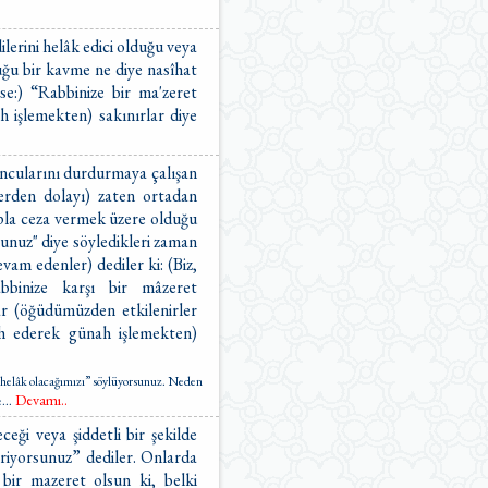
ilerini helâk edici olduğu veya
lduğu bir kavme ne diye nasîhat
se:) “Rabbinize bir ma'zeret
h işlemekten) sakınırlar diye
ncularını durdurmaya çalışan
lerden dolayı) zaten ortadan
apla ceza vermek üzere olduğu
unuz" diye söyledikleri zaman
vam edenler) dediler ki: (Biz,
bbinize karşı bir mâzeret
lar (öğüdümüzden etkilenirler
ih ederek günah işlemekten)
m helâk olacağımızı” söylüyorsunuz. Neden
Devamı..
e
...
eği veya şiddetli bir şekilde
eriyorsunuz” dediler. Onlarda
 bir mazeret olsun ki, belki