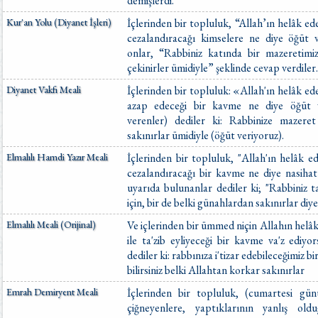
demişlerdi.
Kur'an Yolu (Diyanet İşleri)
İçlerinden bir topluluk, “Allah’ın helâk ede
cezalandıracağı kimselere ne diye öğüt v
onlar, “Rabbiniz katında bir mazeretimiz
çekinirler ümidiyle” şeklinde cevap verdiler.
Diyanet Vakfı Meali
İçlerinden bir topluluk: «Allah'ın helâk ede
azap edeceği bir kavme ne diye öğüt v
verenler) dediler ki: Rabbinize mazere
sakınırlar ümidiyle (öğüt veriyoruz).
Elmalılı Hamdi Yazır Meali
İçlerinden bir topluluk, "Allah'ın helâk ed
cezalandıracağı bir kavme ne diye nasihat
uyarıda bulunanlar dediler ki; "Rabbiniz
için, bir de belki günahlardan sakınırlar diye
Elmalılı Meali (Orijinal)
Ve içlerinden bir ümmed niçin Allahın helâk 
ile ta'zib eyliyeceği bir kavme va'z ediyor
dediler ki: rabbınıza i'tizar edebileceğimiz bi
bilirsiniz belki Allahtan korkar sakınırlar
Emrah Demiryent Meali
İçlerinden bir topluluk, (cumartesi gü
çiğneyenlere, yaptıklarının yanlış ol