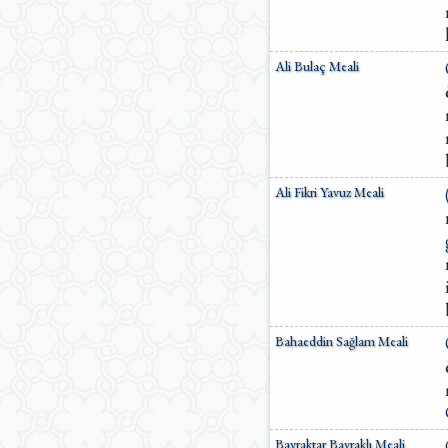
Ömer Nasuhi Bilmen Meali
Suat Yıldırım Meali
Süleyman Ateş Meali
Ali Bulaç Meali
Süleyman Tevfik (1927)
Süleymaniye Vakfı Meali
Şaban Piriş Meali
Ümit Şimşek Meali
Yaşar Nuri Öztürk Meali
Sardorxon Jahongir
Ali Fikri Yavuz Meali
Eski Anadolu Türkçesi
Satıraltı Meal (1534)
Bunyadov-Memmedeliyev
M. Pickthall (English)
Yusuf Ali (English)
Bahaeddin Sağlam Meali
Bayraktar Bayraklı Meali