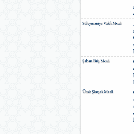
Süleymaniye Vakfı Meali
Şaban Piriş Meali
Ümit Şimşek Meali