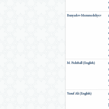
Bunyadov-Memmedeliyev
M. Pickthall (English)
Yusuf Ali (English)