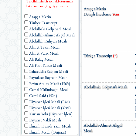
Tercihinizin bir sonraki oturumda
hatırlanması için giriş yapmalısınız.
Arapça Metin
Detaylı İnceleme
Yeni
Arapça Metin
Türkçe Transcript
Abdulbaki Gölpınarlı Meali
Abdullah-Ahmet Akgül Meali
Abdullah Parlıyan Meali
Ahmet Tekin Meali
Ahmet Varol Meali
Türkçe Transcript
(*)
Ali Bulaç Meali
Ali Fikri Yavuz Meali
Bahaeddin Sağlam Meali
Bayraktar Bayraklı Meali
Besim Atalay Meali (1965)
Abdulbaki Gölpınarlı Meali
Cemal Külünkoğlu Meali
Cemil Said (1924)
Diyanet İşleri Meali (Eski)
Diyanet İşleri Meali (Yeni)
Kur'an Yolu (Diyanet İşleri)
Diyanet Vakfı Meali
Abdullah-Ahmet Akgül
Elmalılı Hamdi Yazır Meali
Meali
Elmalılı Meali (Orijinal)