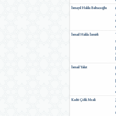
İsmayıl Hakkı Baltacıoğlu
İsmail Hakkı İzmirli
İsmail Yakıt
Kadri Çelik Meali