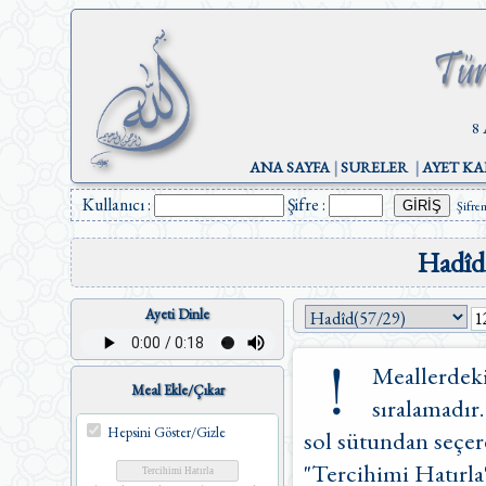
8 
ANA SAYFA
|
SURELER
|
AYET KA
Kullanıcı :
Şifre :
Şifre
Hadîd
Ayeti Dinle
Meallerdeki
Meal Ekle/Çıkar
sıralamadır.
Hepsini Göster/Gizle
sol sütundan seçere
"Tercihimi Hatırla"