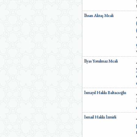
İhsan Aktaş Meali
İlyas Yorulmaz Meali
İsmayıl Hakkı Baltacıoğlu
İsmail Hakkı İzmirli