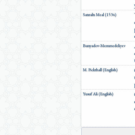
Satıraltı Meal (1534)
Bunyadov-Memmedeliyev
M. Pickthall (English)
Yusuf Ali (English)