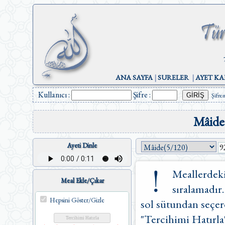
ANA SAYFA
|
SURELER
|
AYET KA
Kullanıcı :
Şifre :
Şifre
Mâide
Ayeti Dinle
Meallerdeki
Meal Ekle/Çıkar
sıralamadır.
Hepsini Göster/Gizle
sol sütundan seçere
"Tercihimi Hatırla"