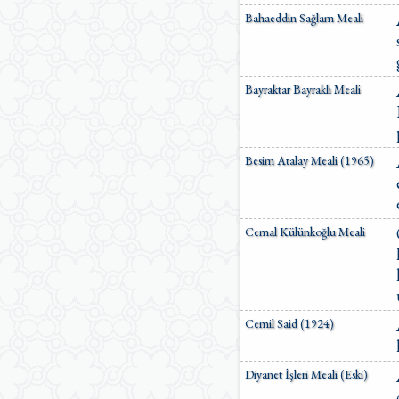
Ömer Nasuhi Bilmen Meali
Bahaeddin Sağlam Meali
Suat Yıldırım Meali
Süleyman Ateş Meali
Süleyman Tevfik (1927)
Süleymaniye Vakfı Meali
Bayraktar Bayraklı Meali
Şaban Piriş Meali
Ümit Şimşek Meali
Yaşar Nuri Öztürk Meali
Sardorxon Jahongir
Besim Atalay Meali (1965)
Eski Anadolu Türkçesi
Satıraltı Meal (1534)
Bunyadov-Memmedeliyev
M. Pickthall (English)
Cemal Külünkoğlu Meali
Yusuf Ali (English)
Cemil Said (1924)
Diyanet İşleri Meali (Eski)