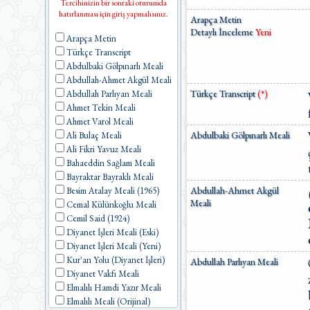
Tercihinizin bir sonraki oturumda
hatırlanması için giriş yapmalısınız.
Arapça Metin
Detaylı İnceleme
Yeni
Arapça Metin
Türkçe Transcript
Abdulbaki Gölpınarlı Meali
Abdullah-Ahmet Akgül Meali
Türkçe Transcript
(*)
Abdullah Parlıyan Meali
Ahmet Tekin Meali
Ahmet Varol Meali
Abdulbaki Gölpınarlı Meali
Ali Bulaç Meali
Ali Fikri Yavuz Meali
Bahaeddin Sağlam Meali
Bayraktar Bayraklı Meali
Abdullah-Ahmet Akgül
Besim Atalay Meali (1965)
Meali
Cemal Külünkoğlu Meali
Cemil Said (1924)
Diyanet İşleri Meali (Eski)
Diyanet İşleri Meali (Yeni)
Kur'an Yolu (Diyanet İşleri)
Abdullah Parlıyan Meali
Diyanet Vakfı Meali
Elmalılı Hamdi Yazır Meali
Elmalılı Meali (Orijinal)