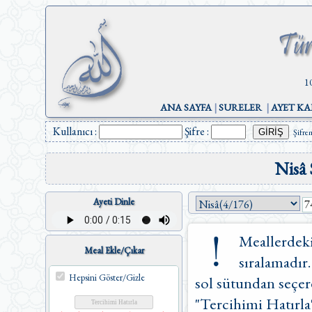
1
ANA SAYFA
|
SURELER
|
AYET KA
Kullanıcı :
Şifre :
Şifre
Nisâ 
Ayeti Dinle
Meallerdeki
Meal Ekle/Çıkar
sıralamadır.
Hepsini Göster/Gizle
sol sütundan seçere
"Tercihimi Hatırla"