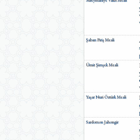
Şaban Piriş Meali
Ümit Şimşek Meali
Yaşar Nuri Öztürk Meali
Sardorxon Jahongir