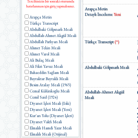
Tercihinizin bir sonraki oturumda
hatırlanması için giriş yapmalısınız.
Arapça Metin
Detaylı İnceleme
Yeni
Arapça Metin
Türkçe Transcript
Abdulbaki Gölpınarlı Meali
Abdullah-Ahmet Akgül Meali
Türkçe Transcript
(*)
Abdullah Parlıyan Meali
Ahmet Tekin Meali
Ahmet Varol Meali
Ali Bulaç Meali
Ali Fikri Yavuz Meali
Abdulbaki Gölpınarlı Meali
Bahaeddin Sağlam Meali
Bayraktar Bayraklı Meali
Besim Atalay Meali (1965)
Cemal Külünkoğlu Meali
Abdullah-Ahmet Akgül
Meali
Cemil Said (1924)
Diyanet İşleri Meali (Eski)
Diyanet İşleri Meali (Yeni)
Kur'an Yolu (Diyanet İşleri)
Diyanet Vakfı Meali
Elmalılı Hamdi Yazır Meali
Elmalılı Meali (Orijinal)