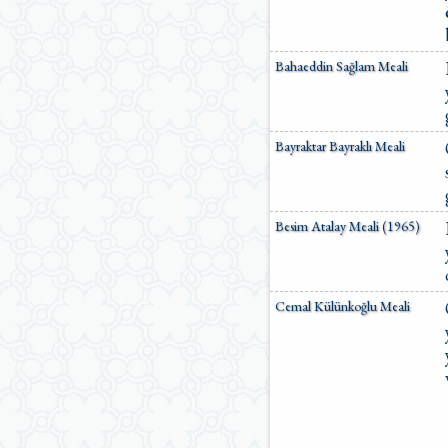
Ömer Nasuhi Bilmen Meali
Suat Yıldırım Meali
Süleyman Ateş Meali
Bahaeddin Sağlam Meali
Süleyman Tevfik (1927)
Süleymaniye Vakfı Meali
Şaban Piriş Meali
Ümit Şimşek Meali
Bayraktar Bayraklı Meali
Yaşar Nuri Öztürk Meali
Sardorxon Jahongir
Eski Anadolu Türkçesi
Satıraltı Meal (1534)
Besim Atalay Meali (1965)
Bunyadov-Memmedeliyev
M. Pickthall (English)
Yusuf Ali (English)
Cemal Külünkoğlu Meali