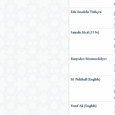
Eski Anadolu Türkçesi
Satıraltı Meal (1534)
Bunyadov-Memmedeliyev
M. Pickthall (English)
Yusuf Ali (English)