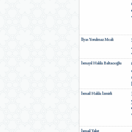
İlyas Yorulmaz Meali
İsmayıl Hakkı Baltacıoğlu
İsmail Hakkı İzmirli
İsmail Yakıt