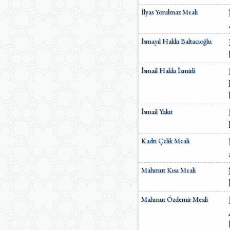
İlyas Yorulmaz Meali
İsmayıl Hakkı Baltacıoğlu
İsmail Hakkı İzmirli
İsmail Yakıt
Kadri Çelik Meali
Mahmut Kısa Meali
Mahmut Özdemir Meali