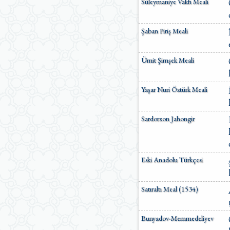
Süleymaniye Vakfı Meali
Şaban Piriş Meali
Ümit Şimşek Meali
Yaşar Nuri Öztürk Meali
Sardorxon Jahongir
Eski Anadolu Türkçesi
Satıraltı Meal (1534)
Bunyadov-Memmedeliyev