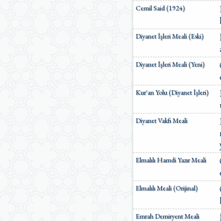
Cemil Said (1924)
Ömer Nasuhi Bilmen Meali
Suat Yıldırım Meali
Süleyman Ateş Meali
Diyanet İşleri Meali (Eski)
Süleyman Tevfik (1927)
Süleymaniye Vakfı Meali
Şaban Piriş Meali
Diyanet İşleri Meali (Yeni)
Ümit Şimşek Meali
Yaşar Nuri Öztürk Meali
Sardorxon Jahongir
Kur'an Yolu (Diyanet İşleri)
Eski Anadolu Türkçesi
Satıraltı Meal (1534)
Bunyadov-Memmedeliyev
Diyanet Vakfı Meali
M. Pickthall (English)
Yusuf Ali (English)
Elmalılı Hamdi Yazır Meali
Elmalılı Meali (Orijinal)
Emrah Demiryent Meali