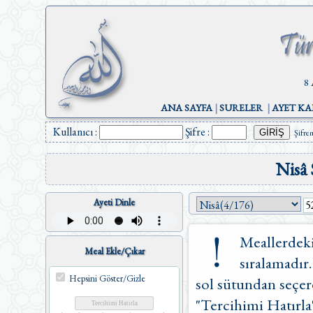
8 
ANA SAYFA
|
SURELER
|
AYET KA
Kullanıcı :
Şifre :
Şifre
Nisâ 
Ayeti Dinle
Meallerdeki
Meal Ekle/Çıkar
sıralamadır.
Hepsini Göster/Gizle
sol sütundan seçere
"Tercihimi Hatırla"