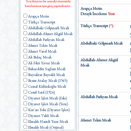
Tercihinizin bir sonraki oturumda
hatırlanması için giriş yapmalısınız.
Arapça Metin
Detaylı İnceleme
Yeni
Arapça Metin
Türkçe Transcript
Türkçe Transcript
(*)
Abdulbaki Gölpınarlı Meali
Abdullah-Ahmet Akgül Meali
Abdullah Parlıyan Meali
Abdulbaki Gölpınarlı Meali
Ahmet Tekin Meali
Ahmet Varol Meali
Ali Bulaç Meali
Abdullah-Ahmet Akgül
Ali Fikri Yavuz Meali
Meali
Bahaeddin Sağlam Meali
Bayraktar Bayraklı Meali
Besim Atalay Meali (1965)
Cemal Külünkoğlu Meali
Cemil Said (1924)
Abdullah Parlıyan Meali
Diyanet İşleri Meali (Eski)
Diyanet İşleri Meali (Yeni)
Kur'an Yolu (Diyanet İşleri)
Diyanet Vakfı Meali
Ahmet Tekin Meali
Elmalılı Hamdi Yazır Meali
Elmalılı Meali (Orijinal)