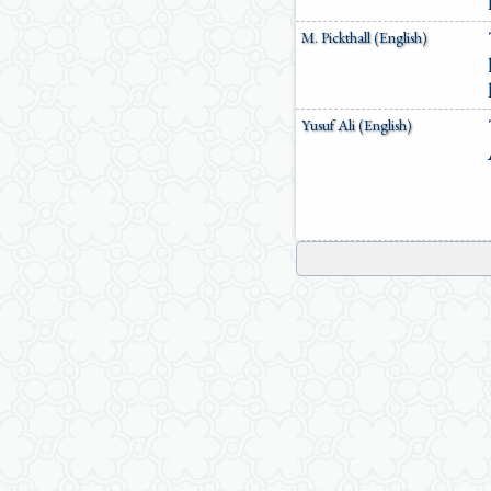
M. Pickthall (English)
Yusuf Ali (English)