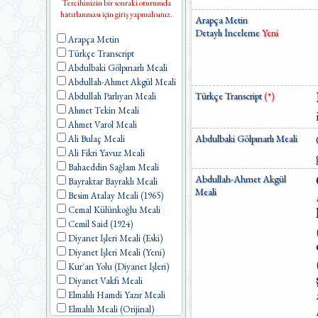
Tercihinizin bir sonraki oturumda
hatırlanması için giriş yapmalısınız.
Arapça Metin
Detaylı İnceleme
Yeni
Arapça Metin
Türkçe Transcript
Abdulbaki Gölpınarlı Meali
Abdullah-Ahmet Akgül Meali
Türkçe Transcript
(*)
Abdullah Parlıyan Meali
Ahmet Tekin Meali
Ahmet Varol Meali
Abdulbaki Gölpınarlı Meali
Ali Bulaç Meali
Ali Fikri Yavuz Meali
Bahaeddin Sağlam Meali
Abdullah-Ahmet Akgül
Bayraktar Bayraklı Meali
Meali
Besim Atalay Meali (1965)
Cemal Külünkoğlu Meali
Cemil Said (1924)
Diyanet İşleri Meali (Eski)
Diyanet İşleri Meali (Yeni)
Kur'an Yolu (Diyanet İşleri)
Diyanet Vakfı Meali
Elmalılı Hamdi Yazır Meali
Elmalılı Meali (Orijinal)