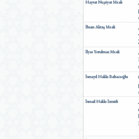
Hayrat Neşriyat Meali
İhsan Aktaş Meali
İlyas Yorulmaz Meali
İsmayıl Hakkı Baltacıoğlu
İsmail Hakkı İzmirli