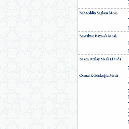
Ömer Nasuhi Bilmen Meali
Suat Yıldırım Meali
Bahaeddin Sağlam Meali
Süleyman Ateş Meali
Süleyman Tevfik (1927)
Süleymaniye Vakfı Meali
Şaban Piriş Meali
Bayraktar Bayraklı Meali
Ümit Şimşek Meali
Yaşar Nuri Öztürk Meali
Sardorxon Jahongir
Eski Anadolu Türkçesi
Besim Atalay Meali (1965)
Satıraltı Meal (1534)
Bunyadov-Memmedeliyev
M. Pickthall (English)
Cemal Külünkoğlu Meali
Yusuf Ali (English)