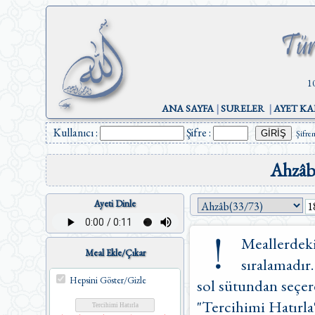
1
ANA SAYFA
|
SURELER
|
AYET KA
Kullanıcı :
Şifre :
Şifre
Ahzâb
Ayeti Dinle
Meallerdeki
Meal Ekle/Çıkar
sıralamadır.
Hepsini Göster/Gizle
sol sütundan seçere
"Tercihimi Hatırla"