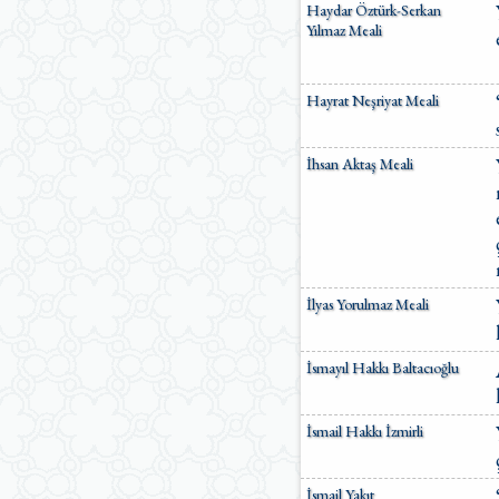
Haydar Öztürk-Serkan
Yılmaz Meali
Hayrat Neşriyat Meali
İhsan Aktaş Meali
İlyas Yorulmaz Meali
İsmayıl Hakkı Baltacıoğlu
İsmail Hakkı İzmirli
İsmail Yakıt