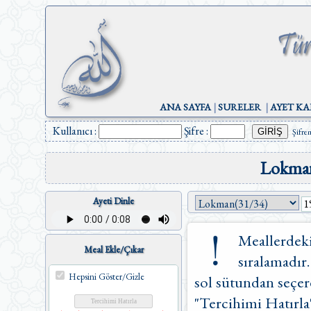
ANA SAYFA
|
SURELER
|
AYET KA
Kullanıcı :
Şifre :
Şifre
Lokman
Ayeti Dinle
Meallerdeki
Meal Ekle/Çıkar
sıralamadır.
Hepsini Göster/Gizle
sol sütundan seçere
"Tercihimi Hatırla"