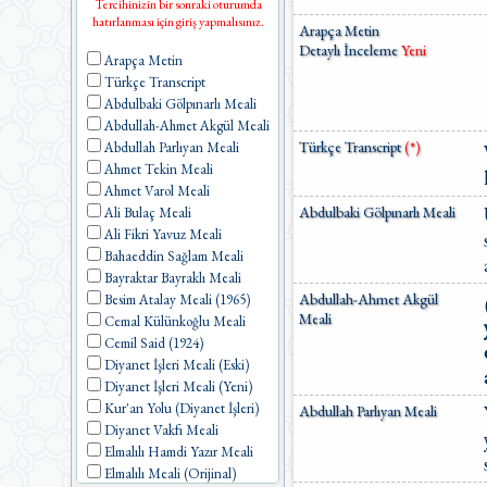
Tercihinizin bir sonraki oturumda
hatırlanması için giriş yapmalısınız.
Arapça Metin
Detaylı İnceleme
Yeni
Arapça Metin
Türkçe Transcript
Abdulbaki Gölpınarlı Meali
Abdullah-Ahmet Akgül Meali
Türkçe Transcript
(*)
Abdullah Parlıyan Meali
Ahmet Tekin Meali
Ahmet Varol Meali
Abdulbaki Gölpınarlı Meali
Ali Bulaç Meali
Ali Fikri Yavuz Meali
Bahaeddin Sağlam Meali
Bayraktar Bayraklı Meali
Abdullah-Ahmet Akgül
Besim Atalay Meali (1965)
Meali
Cemal Külünkoğlu Meali
Cemil Said (1924)
Diyanet İşleri Meali (Eski)
Diyanet İşleri Meali (Yeni)
Kur'an Yolu (Diyanet İşleri)
Abdullah Parlıyan Meali
Diyanet Vakfı Meali
Elmalılı Hamdi Yazır Meali
Elmalılı Meali (Orijinal)