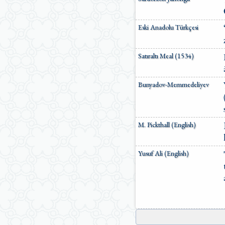
Eski Anadolu Türkçesi
Satıraltı Meal (1534)
Bunyadov-Memmedeliyev
M. Pickthall (English)
Yusuf Ali (English)