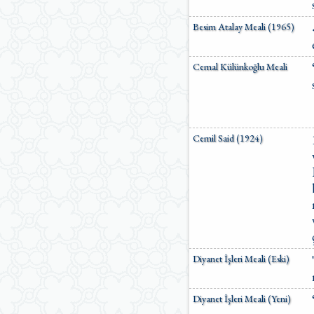
Ömer Nasuhi Bilmen Meali
Suat Yıldırım Meali
Besim Atalay Meali (1965)
Süleyman Ateş Meali
Süleyman Tevfik (1927)
Cemal Külünkoğlu Meali
Süleymaniye Vakfı Meali
Şaban Piriş Meali
Ümit Şimşek Meali
Yaşar Nuri Öztürk Meali
Sardorxon Jahongir
Cemil Said (1924)
Eski Anadolu Türkçesi
Satıraltı Meal (1534)
Bunyadov-Memmedeliyev
M. Pickthall (English)
Yusuf Ali (English)
Diyanet İşleri Meali (Eski)
Diyanet İşleri Meali (Yeni)