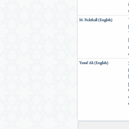
M. Pickthall (English)
Yusuf Ali (English)