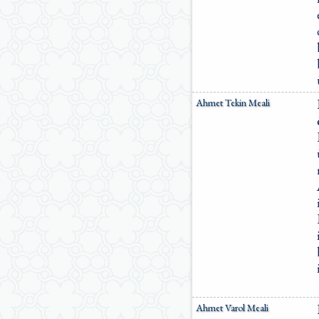
Ömer Nasuhi Bilmen Meali
Suat Yıldırım Meali
Süleyman Ateş Meali
Süleyman Tevfik (1927)
Süleymaniye Vakfı Meali
Şaban Piriş Meali
Ümit Şimşek Meali
Ahmet Tekin Meali
Yaşar Nuri Öztürk Meali
Sardorxon Jahongir
Eski Anadolu Türkçesi
Satıraltı Meal (1534)
Bunyadov-Memmedeliyev
M. Pickthall (English)
Yusuf Ali (English)
Ahmet Varol Meali