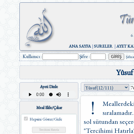
6
ANA SAYFA
|
SURELER
|
AYET KA
Kullanıcı :
Şifre :
Şifre
Yûsuf
Ayeti Dinle
Meallerdeki
Meal Ekle/Çıkar
sıralamadır.
Hepsini Göster/Gizle
sol sütundan seçere
"Tercihimi Hatırla"