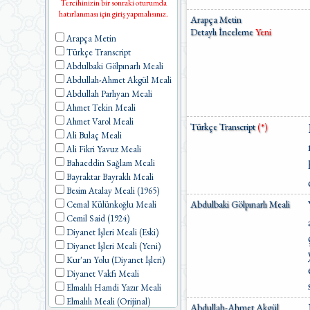
Tercihinizin bir sonraki oturumda
hatırlanması için giriş yapmalısınız.
Arapça Metin
Detaylı İnceleme
Yeni
Arapça Metin
Türkçe Transcript
Abdulbaki Gölpınarlı Meali
Abdullah-Ahmet Akgül Meali
Abdullah Parlıyan Meali
Ahmet Tekin Meali
Ahmet Varol Meali
Türkçe Transcript
(*)
Ali Bulaç Meali
Ali Fikri Yavuz Meali
Bahaeddin Sağlam Meali
Bayraktar Bayraklı Meali
Besim Atalay Meali (1965)
Abdulbaki Gölpınarlı Meali
Cemal Külünkoğlu Meali
Cemil Said (1924)
Diyanet İşleri Meali (Eski)
Diyanet İşleri Meali (Yeni)
Kur'an Yolu (Diyanet İşleri)
Diyanet Vakfı Meali
Elmalılı Hamdi Yazır Meali
Elmalılı Meali (Orijinal)
Abdullah-Ahmet Akgül