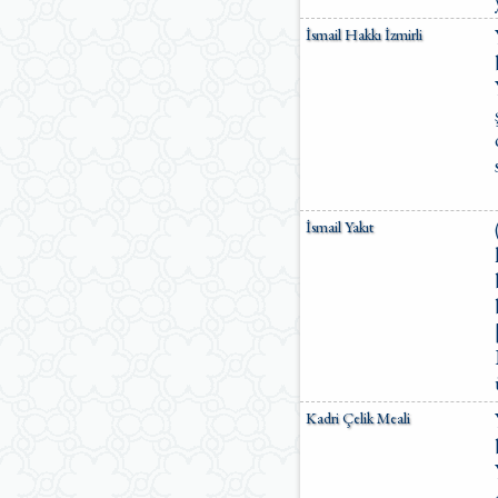
İsmail Hakkı İzmirli
İsmail Yakıt
Kadri Çelik Meali