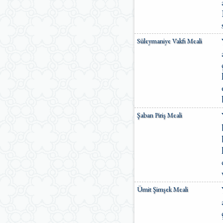
Süleymaniye Vakfı Meali
Şaban Piriş Meali
Ümit Şimşek Meali